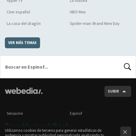
Apple TV
La odisea
Cine español
HBO Max
La casa del dragón
Spider-man: Brand New Day
VER MÁS TEMAS
BUSCA
SUBIR
Sensacine
Espinof
Otras publicaciones de Webedia
Utilizamos cookies de terceros para generar estadísticas de
audiencia y mostrar publicidad personalizada analizando tu