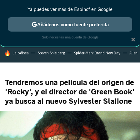
Ya puedes ver más de Espinof en Google
MENÚ
NUEVO
Añádenos como fuente preferida
CRÍTICA
ESTRENOS
REALITY
ANIME
RANKINGS CINE
RA
Solo necesitas una cuenta de Google
×
HOY SE HABLA DE
La odisea
Steven Spielberg
Spider-Man: Brand New Day
Alien
Tendremos una película del origen de
'Rocky', y el director de 'Green Book'
ya busca al nuevo Sylvester Stallone