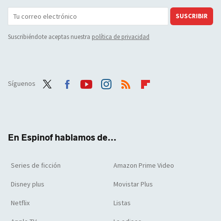
SUSCRIBIR
Suscribiéndote aceptas nuestra
política de privacidad
Síguenos
Twit
Face
Yout
Inst
RSS
Flip
ter
boo
ube
agra
boar
k
m
d
En Espinof hablamos de...
Series de ficción
Amazon Prime Video
Disney plus
Movistar Plus
Netflix
Listas