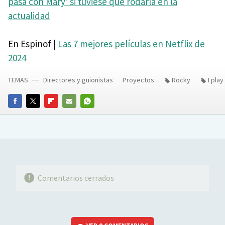
pasa con Mary' si tuviese que rodarla en la
actualidad
En Espinof |
Las 7 mejores películas en Netflix de
2024
TEMAS
Directores y guionistas
Proyectos
Rocky
I pla
FACEBOOK
TWITTER
FLIPBOARD
E-
WHATSAPP
MAIL
Comentarios cerrados