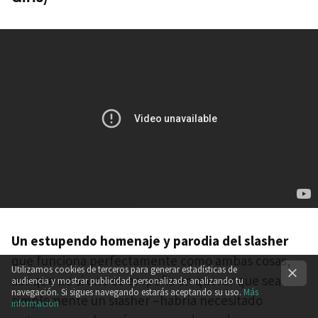
Un estupendo homenaje y parodia del slasher
que funciona perfectamente como ambas cosas,
Utilizamos cookies de terceros para generar estadísticas de
aunque no si uno se empeña en querer que sea
audiencia y mostrar publicidad personalizada analizando tu
navegación. Si sigues navegando estarás aceptando su uso.
Más
simplemente un slasher –habría necesitado
información