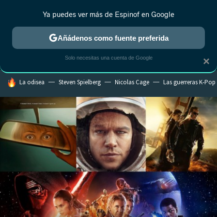
Ya puedes ver más de Espinof en Google
MENÚ
NUEVO
Añádenos como fuente preferida
CRÍTICA
ESTRENOS
REALITY
ANIME
RANKINGS CINE
RA
Solo necesitas una cuenta de Google
×
HOY SE HABLA DE
La odisea
Steven Spielberg
Nicolas Cage
Las guerreras K-Pop