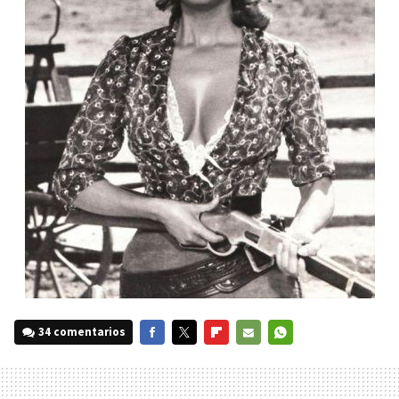
34 comentarios
FACEBOOK
TWITTER
FLIPBOARD
E-
WHATSAPP
MAIL