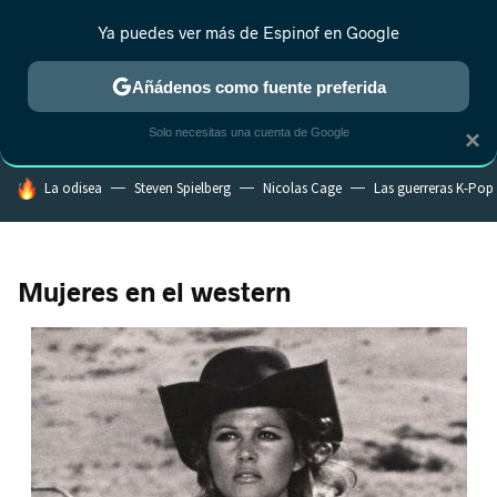
Ya puedes ver más de Espinof en Google
CRÍTICA
ESTRENOS
REALITY
ANIME
RANKINGS CINE
RA
Añádenos como fuente preferida
Solo necesitas una cuenta de Google
×
HOY SE HABLA DE
La odisea
Steven Spielberg
Nicolas Cage
Las guerreras K-Pop
Mujeres en el western