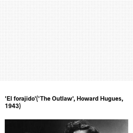
'El forajido'('The Outlaw', Howard Hugues,
1943)