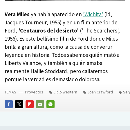
Vera Miles
ya había aparecido en
'Wichita'
(id,
Jacques Tourneur, 1955) y en un film anterior de
Ford,
'Centauros del desierto'
('The Searchers',
1956). Es este bellísimo film de Ford donde Miles
brilla a gran altura, como la causa de convertir
leyenda en historia. Todos sabemos quién mató a
Liberty Valance, y también a quién amaba
realmente Hallie Stoddard, pero callaremos
porque la verdad es demasiado dolorosa.
TEMAS
Proyectos
Ciclo western
Joan Crawford
Ser
FACEBOOK
TWITTER
FLIPBOARD
E-
WHATSAPP
MAIL