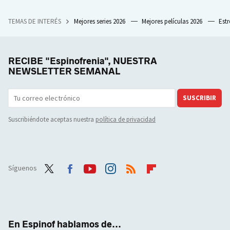
TEMAS DE INTERÉS
Mejores series 2026
Mejores películas 2026
Est
RECIBE "Espinofrenia", NUESTRA
NEWSLETTER SEMANAL
SUSCRIBIR
Suscribiéndote aceptas nuestra
política de privacidad
Síguenos
Twit
Face
Yout
Inst
RSS
Flip
ter
boo
ube
agra
boar
k
m
d
En Espinof hablamos de...