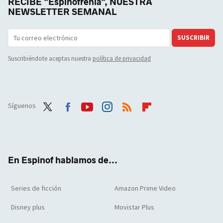
RECIBE "Espinofrenia", NUESTRA
NEWSLETTER SEMANAL
SUSCRIBIR
Suscribiéndote aceptas nuestra
política de privacidad
Síguenos
Twit
Face
Yout
Inst
RSS
Flip
ter
boo
ube
agra
boar
k
m
d
En Espinof hablamos de...
Series de ficción
Amazon Prime Video
Disney plus
Movistar Plus