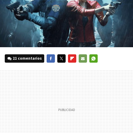
21 comentarios
FACEBOOK
TWITTER
FLIPBOARD
E-
WHATSAPP
MAIL