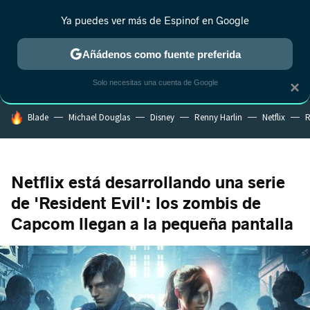
Ya puedes ver más de Espinof en Google
MENÚ
NUEVO
Añádenos como fuente preferida
CRÍTICA
ESTRENOS
REALITY
ANIME
RANKINGS CINE
RA
Solo necesitas una cuenta de Google
×
HOY SE HABLA DE
Blade
Michael Douglas
Disney
Renny Harlin
Netflix
R
Netflix está desarrollando una serie
de 'Resident Evil': los zombis de
Capcom llegan a la pequeña pantalla