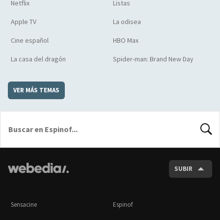
Netflix
Listas
Apple TV
La odisea
Cine español
HBO Max
La casa del dragón
Spider-man: Brand New Day
VER MÁS TEMAS
BUSCA
SUBIR
Sensacine
Espinof