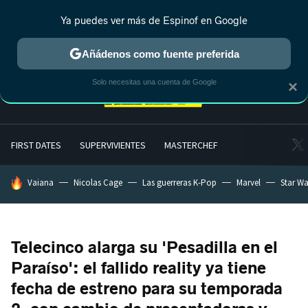
Ya puedes ver más de Espinof en Google
MENÚ
NUEVO
Añádenos como fuente preferida
Solo necesitas una cuenta de Google
×
FIRST DATES
SUPERVIVIENTES
MASTERCHEF
HOY SE HABLA DE
Vaiana
Nicolas Cage
Las guerreras K-Pop
Marvel
Star Wa
Telecinco alarga su 'Pesadilla en el
Paraíso': el fallido reality ya tiene
fecha de estreno para su temporada