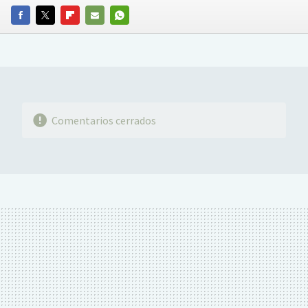
FACEBOOK
TWITTER
FLIPBOARD
E-
WHATSAPP
MAIL
Comentarios cerrados