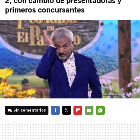
2, con cambio de presentadoras y
primeros concursantes
Sin comentarios
FACEBOOK
TWITTER
FLIPBOARD
E-
WHATSAPP
MAIL