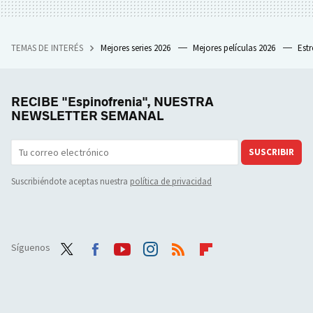
TEMAS DE INTERÉS
Mejores series 2026
Mejores películas 2026
Est
RECIBE "Espinofrenia", NUESTRA
NEWSLETTER SEMANAL
SUSCRIBIR
Suscribiéndote aceptas nuestra
política de privacidad
Síguenos
Twit
Face
Yout
Inst
RSS
Flip
ter
boo
ube
agra
boar