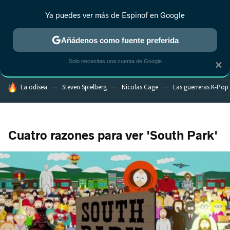
Ya puedes ver más de Espinof en Google
CRÍTICA
ESTRENOS
REALITY
ANIME
RANKINGS CINE
RA
Añádenos como fuente preferida
Solo necesitas una cuenta de Google
×
HOY SE HABLA DE
La odisea
Steven Spielberg
Nicolas Cage
Las guerreras K-Pop
Cuatro razones para ver 'South Park'