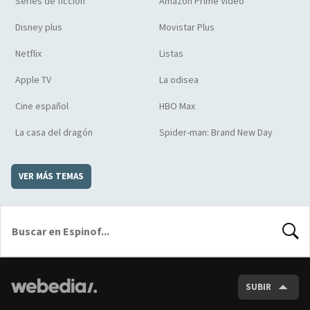
Series de ficción
Amazon Prime Video
Disney plus
Movistar Plus
Netflix
Listas
Apple TV
La odisea
Cine español
HBO Max
La casa del dragón
Spider-man: Brand New Day
VER MÁS TEMAS
BUSCA
SUBIR