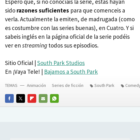
Espero que, si no conocíais la serie, estas hayan
sido
razones suficientes
para que comenceis a
verla. Actualmente la emiten, de madrugada (como
es costumbre con las series buenas), en Cuatro. Y si
sabeis inglés en la página oficial de la serie podéis
ver en
streaming
todos sus episodios.
Sitio Oficial |
South Park Studios
En ¡Vaya Tele! |
Bajamos a South Park
TEMAS
Animación
Series de ficción
South Park
Comedy
FACEBOOK
TWITTER
FLIPBOARD
E-
WHATSAPP
MAIL