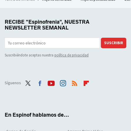
RECIBE "Espinofrenia", NUESTRA
NEWSLETTER SEMANAL
SUSCRIBIR
Suscribiéndote aceptas nuestra
política de privacidad
Síguenos
Twit
Face
Yout
Inst
RSS
Flip
ter
boo
ube
agra
boar
k
m
d
En Espinof hablamos de...