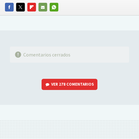
FACEBOOK
TWITTER
FLIPBOARD
E-
WHATSAPP
MAIL
Comentarios cerrados
VER
278 COMENTARIOS