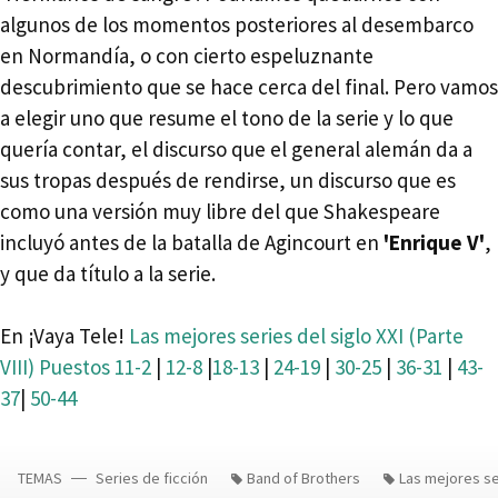
algunos de los momentos posteriores al desembarco
en Normandía, o con cierto espeluznante
descubrimiento que se hace cerca del final. Pero vamos
a elegir uno que resume el tono de la serie y lo que
quería contar, el discurso que el general alemán da a
sus tropas después de rendirse, un discurso que es
como una versión muy libre del que Shakespeare
incluyó antes de la batalla de Agincourt en
'Enrique V'
,
y que da título a la serie.
En ¡Vaya Tele!
Las mejores series del siglo XXI (Parte
VIII) Puestos 11-2
|
12-8
|
18-13
|
24-19
|
30-25
|
36-31
|
43-
37
|
50-44
TEMAS
Series de ficción
Band of Brothers
Las mejores ser