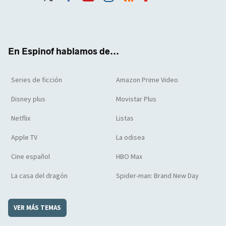
Twit
Face
Yout
Inst
RSS
Flip
ter
boo
ube
agra
boar
k
m
d
En Espinof hablamos de...
Series de ficción
Amazon Prime Video
Disney plus
Movistar Plus
Netflix
Listas
Apple TV
La odisea
Cine español
HBO Max
La casa del dragón
Spider-man: Brand New Day
VER MÁS TEMAS