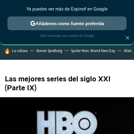
Ya puedes ver más de Espinof en Google
MENÚ
NUEVO
Añádenos como fuente preferida
CRÍTICA
ESTRENOS
REALITY
ANIME
RANKINGS CINE
RA
Solo necesitas una cuenta de Google
×
HOY SE HABLA DE
La odisea
Steven Spielberg
Spider-Man: Brand New Day
Alien
Las mejores series del siglo XXI
(Parte IX)