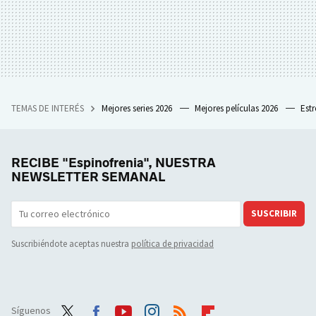
TEMAS DE INTERÉS
Mejores series 2026
Mejores películas 2026
Est
RECIBE "Espinofrenia", NUESTRA
NEWSLETTER SEMANAL
SUSCRIBIR
Suscribiéndote aceptas nuestra
política de privacidad
Síguenos