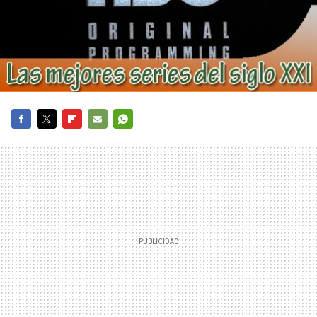
FACEBOOK
TWITTER
FLIPBOARD
E-
WHATSAPP
MAIL