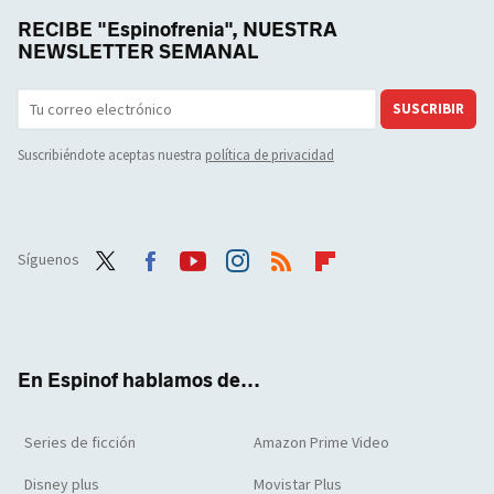
RECIBE "Espinofrenia", NUESTRA
NEWSLETTER SEMANAL
SUSCRIBIR
Suscribiéndote aceptas nuestra
política de privacidad
Síguenos
Twit
Face
Yout
Inst
RSS
Flip
ter
boo
ube
agra
boar
k
m
d
En Espinof hablamos de...
Series de ficción
Amazon Prime Video
Disney plus
Movistar Plus