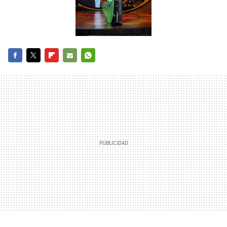
FACEBOOK
TWITTER
FLIPBOARD
E-
WHATSAPP
MAIL