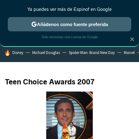
Ya puedes ver más de Espinof en Google
CRÍTICA
ESTRENOS
REALITY
ANIME
RANKINGS CINE
RA
Añádenos como fuente preferida
Solo necesitas una cuenta de Google
×
HOY SE HABLA DE
Disney
Michael Douglas
Spider-Man: Brand New Day
Marvel
Teen Choice Awards 2007