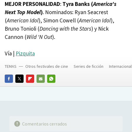
MEJOR PERSONALIDAD
:
Tyra Banks (
America's
Next Top Model
)
. Nominados: Ryan Seacrest
(
American Idol
), Simon Cowell (
American Idol
),
Bruno Tonioli (
Dancing with the Stars
) y Nick
Cannon (
Wild 'N Out
).
Vía |
Pizquita
TEMAS
Otros festivales de cine
Series de ficción
Internacional
FACEBOOK
TWITTER
FLIPBOARD
E-
WHATSAPP
MAIL
Comentarios cerrados