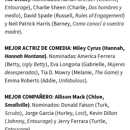
Entourage
), Charlie Sheen (Charlie,
Dos hombres y
medio
), David Spade (Russell,
Rules of Engagement
)
y Neil Patrick Harris (Barney,
Como conocí a vuestra
madre
).
MEJOR ACTRIZ DE COMEDIA
:
Miley Cyrus (Hannah,
Hannah Montana
)
. Nominadas: America Ferrera
(Betty,
Ugly Betty
), Eva Longoria (Gabrielle,
Mujeres
desesperadas
), Tia D. Mowry (Melanie,
The Game
) y
Emma Roberts (Addie,
Unfabulous
).
MEJOR COMPAÑERO
:
Allison Mack (Chloe,
Smallville
)
. Nominados: Donald Faison (Turk,
Scrubs
), Jorge Garcia (Hurley,
Lost
), Kevin Dillon
(Johnny,
Entourage
) y Jerry Ferrara (Turtle,
Entourage
).