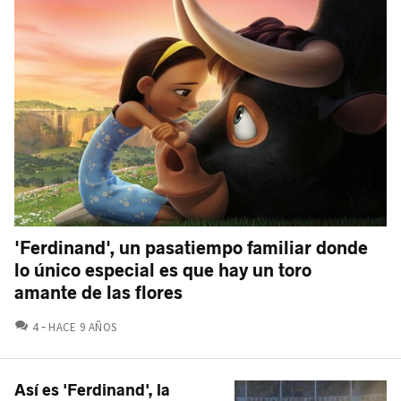
'Ferdinand', un pasatiempo familiar donde
lo único especial es que hay un toro
amante de las flores
COMENTARIOS
4
HACE 9 AÑOS
Así es 'Ferdinand', la