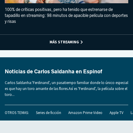
100% de críticas positivas, pero ha tenido que estrenarse de
tapadillo en streaming: 98 minutos de apacible película con deportes
y risas
MÁS STREAMING
Noticias de Carlos Saldanha en Espinof
Carlos Saldanha:'Ferdinand', un pasatiempo familiar donde lo único especial
es que hay un toro amante de las flores.Así es 'Ferdinand', la película sobre el
toro...
OTROS TEMAS:
Series de ficción
Amazon Prime Video
Apple TV
L