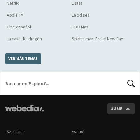
Netflix
Listas
Apple TV
La odisea
Cine español
HBO Max
La casa del dragón
Spider-man: Brand New Day
VER MÁS TEMAS
BUSCA
SUBIR
Sensacine
Espinof