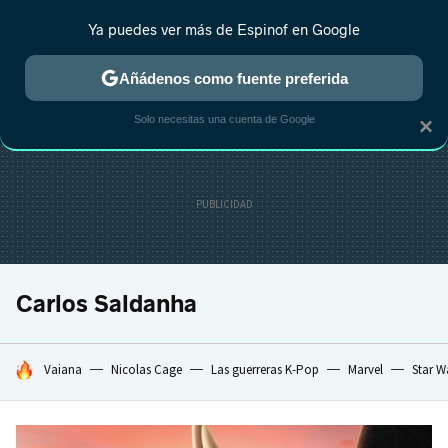
Ya puedes ver más de Espinof en Google
CRÍTICA
ESTRENOS
REALITY
ANIME
RANKINGS CINE
RA
Añádenos como fuente preferida
Solo necesitas una cuenta de Google
×
Carlos Saldanha
HOY SE HABLA DE
Vaiana
Nicolas Cage
Las guerreras K-Pop
Marvel
Star W