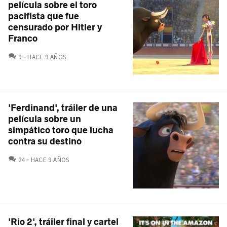
película sobre el toro
pacifista que fue
censurado por Hitler y
Franco
COMENTARIOS
9
HACE 9 AÑOS
'Ferdinand', tráiler de una
película sobre un
simpático toro que lucha
contra su destino
COMENTARIOS
24
HACE 9 AÑOS
'Rio 2', tráiler final y cartel