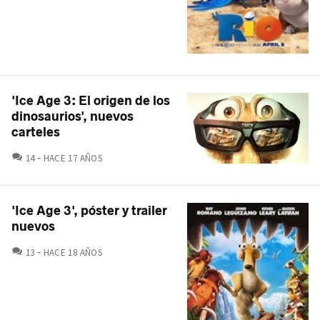
'Ice Age 3: El origen de los
dinosaurios', nuevos
carteles
COMENTARIOS
14
HACE 17 AÑOS
'Ice Age 3', póster y trailer
nuevos
COMENTARIOS
13
HACE 18 AÑOS