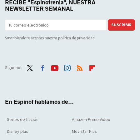
RECIBE "Espinofrenia", NUESTRA
NEWSLETTER SEMANAL
SUSCRIBIR
Suscribiéndote aceptas nuestra
política de privacidad
Síguenos
Twit
Face
Yout
Inst
RSS
Flip
ter
boo
ube
agra
boar
k
m
d
En Espinof hablamos de...
Series de ficción
Amazon Prime Video
Disney plus
Movistar Plus