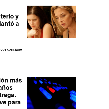
terio y
lantó a
 que consigue
ción más
 años
trega.
ave para