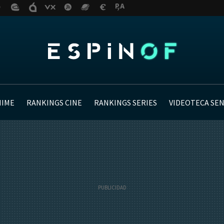
NIME
RANKINGS CINE
RANKINGS SERIES
VIDEOTECA SE