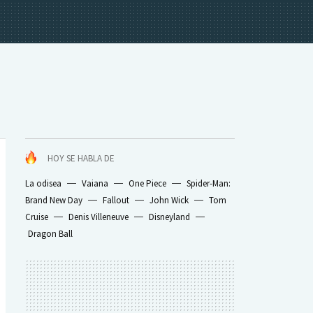
HOY SE HABLA DE
La odisea
Vaiana
One Piece
Spider-Man:
Brand New Day
Fallout
John Wick
Tom
Cruise
Denis Villeneuve
Disneyland
Dragon Ball