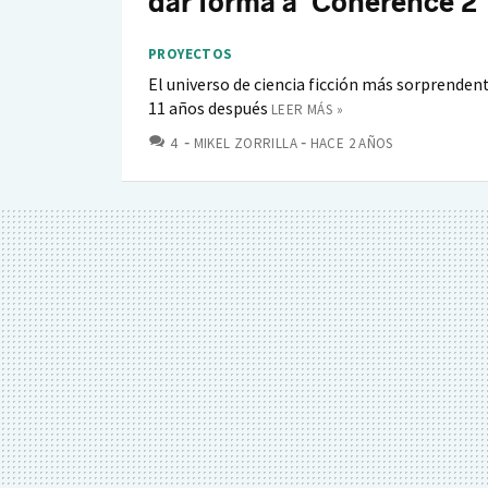
dar forma a 'Coherence 2'
PROYECTOS
El universo de ciencia ficción más sorprenden
11 años después
LEER MÁS »
COMENTARIOS
4
MIKEL ZORRILLA
HACE 2 AÑOS