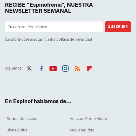
RECIBE "Espinofrenia", NUESTRA
NEWSLETTER SEMANAL
SUSCRIBIR
Suscribiéndote aceptas nuestra
política de privacidad
Síguenos
Twit
Face
Yout
Inst
RSS
Flip
ter
boo
ube
agra
boar
k
m
d
En Espinof hablamos de...
Series de ficción
Amazon Prime Video
Disney plus
Movistar Plus