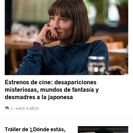
Estrenos de cine: desapariciones
misteriosas, mundos de fantasía y
desmadres a la japonesa
COMENTARIOS
1
HACE 6 AÑOS
Tráiler de '¿Dónde estás,