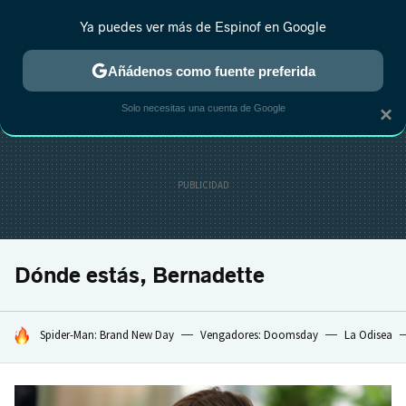
Ya puedes ver más de Espinof en Google
CRÍTICA
ESTRENOS
REALITY
ANIME
RANKINGS CINE
RA
Añádenos como fuente preferida
Solo necesitas una cuenta de Google
×
Dónde estás, Bernadette
HOY SE HABLA DE
Spider-Man: Brand New Day
Vengadores: Doomsday
La Odisea