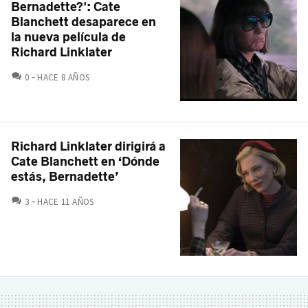
Bernadette?': Cate
Blanchett desaparece en
la nueva película de
Richard Linklater
COMENTARIOS
0
HACE 8 AÑOS
Richard Linklater dirigirá a
Cate Blanchett en ‘Dónde
estás, Bernadette’
COMENTARIOS
3
HACE 11 AÑOS