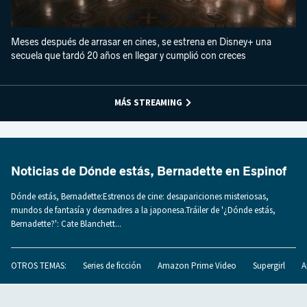
Meses después de arrasar en cines, se estrena en Disney+ una
secuela que tardó 20 años en llegar y cumplió con creces
MÁS STREAMING
Noticias de Dónde estás, Bernadette en Espinof
Dónde estás, Bernadette:Estrenos de cine: desapariciones misteriosas,
mundos de fantasía y desmadres a la japonesa.Tráiler de '¿Dónde estás,
Bernadette?': Cate Blanchett...
OTROS TEMAS:
Series de ficción
Amazon Prime Video
Supergirl
A