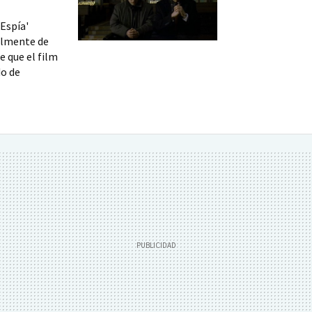
 Espía'
talmente de
e que el film
do de