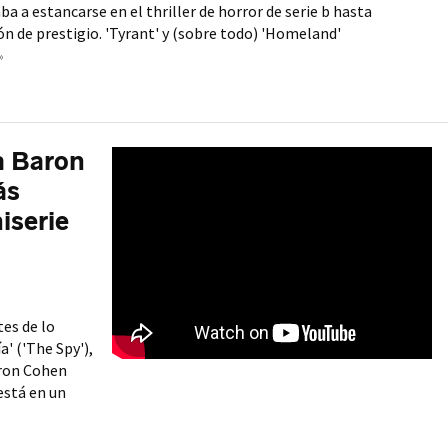
ba a estancarse en el thriller de horror de serie b hasta
ón de prestigio. 'Tyrant' y (sobre todo) 'Homeland'
»
ha Baron
ás
iserie
es de lo
a' ('The Spy'),
aron Cohen
 está en un