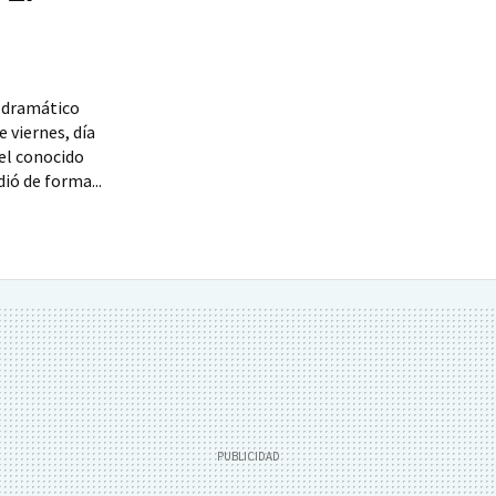
er dramático
 viernes, día
el conocido
ió de forma...