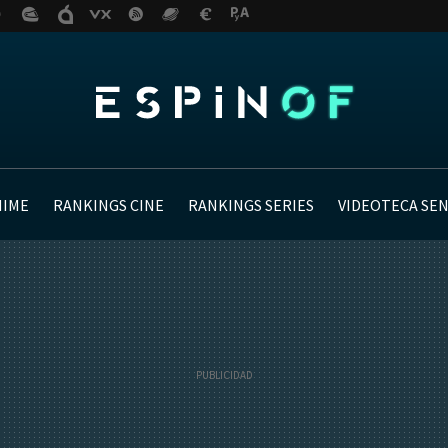
NIME
RANKINGS CINE
RANKINGS SERIES
VIDEOTECA SE