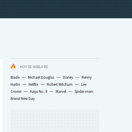
HOY SE HABLA DE
Blade
Michael Douglas
Disney
Renny
Harlin
Netflix
Robert Mitchum
Lee
Cronin
Kaiju No. 8
Marvel
Spider-man:
Brand New Day