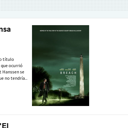
ensa
o título
o que ocurrió
t Hanssen se
e no tendría...
'El