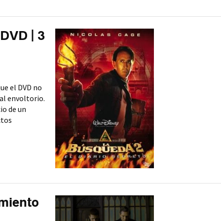
 DVD | 3
que el DVD no
al envoltorio.
io de un
ctos
imiento