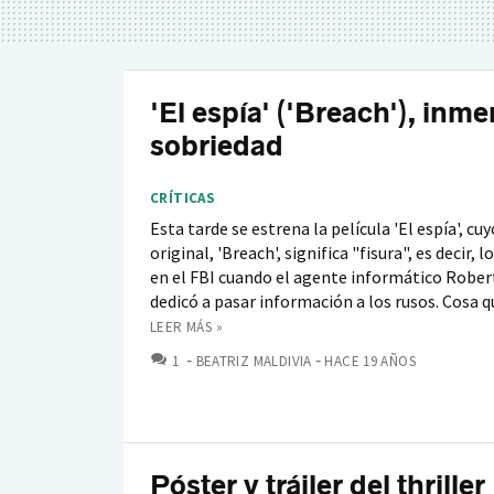
'El espía' ('Breach'), inm
sobriedad
CRÍTICAS
Esta tarde se estrena la película 'El espía', cuy
original, 'Breach', significa "fisura", es decir, l
en el FBI cuando el agente informático Rober
dedicó a pasar información a los rusos. Cosa qu
LEER MÁS »
COMENTARIOS
1
BEATRIZ MALDIVIA
HACE 19 AÑOS
Póster y tráiler del thriller 