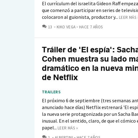
El currículum del israelita Gideon Raff empeza
que comenzó a participar en series de televisi
colocaron al guionista, productor y...
LEER MÁS 
COMENTARIOS
13
KIKO VEGA
HACE 7 AÑOS
Tráiler de 'El espía': Sac
Cohen muestra su lado m
dramático en la nueva min
de Netflix
TRAILERS
El próximo 6 de septiembre (tres semanas ant
anunciado hace días) Netflix estrenará 'El espí
la nueva serie protagonizada por un Sacha B
inusual. En el sentido, claro, de que el cómico
papel...
LEER MÁS »
COMENTARIOS
1
ALBERTINI
HACE 7 AÑOS