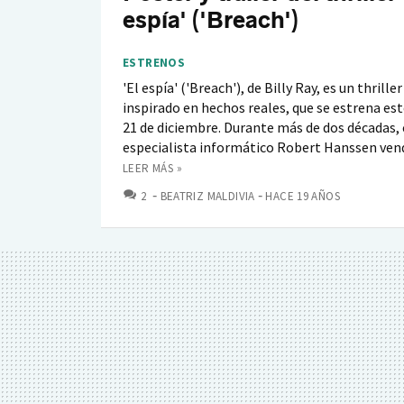
espía' ('Breach')
ESTRENOS
'El espía' ('Breach'), de Billy Ray, es un thrill
inspirado en hechos reales, que se estrena este
21 de diciembre. Durante más de dos décadas, 
especialista informático Robert Hanssen vend
LEER MÁS »
COMENTARIOS
2
BEATRIZ MALDIVIA
HACE 19 AÑOS