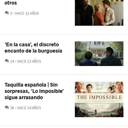
otros
COMENTARIOS
2
HACE 12 AÑOS
'En la casa', el discreto
encanto de la burguesía
COMENTARIOS
14
HACE 13 AÑOS
Taquilla española | Sin
sorpresas, 'Lo imposible'
sigue arrasando
COMENTARIOS
28
HACE 14 AÑOS