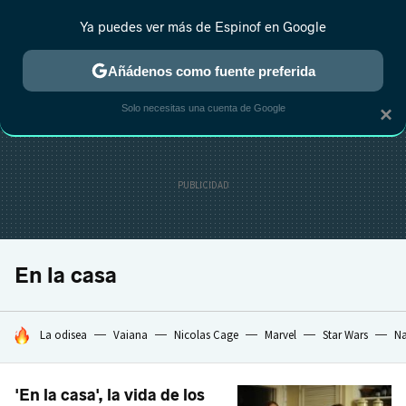
Ya puedes ver más de Espinof en Google
CRÍTICA
ESTRENOS
REALITY
ANIME
RANKINGS CINE
RA
Añádenos como fuente preferida
Solo necesitas una cuenta de Google
×
En la casa
HOY SE HABLA DE
La odisea
Vaiana
Nicolas Cage
Marvel
Star Wars
Na
'En la casa', la vida de los