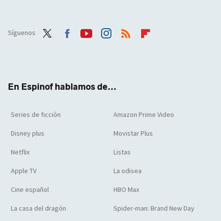
Síguenos
Twit
Face
Yout
Inst
RSS
Flip
ter
boo
ube
agra
boar
k
m
d
En Espinof hablamos de...
Series de ficción
Amazon Prime Video
Disney plus
Movistar Plus
Netflix
Listas
Apple TV
La odisea
Cine español
HBO Max
La casa del dragón
Spider-man: Brand New Day