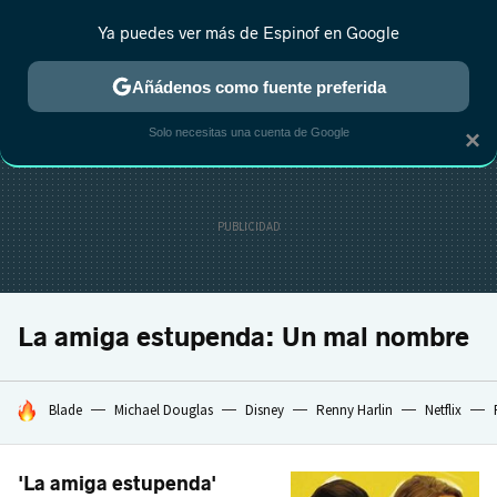
Ya puedes ver más de Espinof en Google
CRÍTICA
ESTRENOS
REALITY
ANIME
RANKINGS CINE
RA
Añádenos como fuente preferida
Solo necesitas una cuenta de Google
×
La amiga estupenda: Un mal nombre
HOY SE HABLA DE
Blade
Michael Douglas
Disney
Renny Harlin
Netflix
'La amiga estupenda'