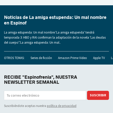
Noticias de La amiga estupenda: Un mal nombre
en Espinof
La amiga estupenda: Un mal nombre:'La amiga estupenda' tendrá
temporada 3: HBO y RAI confirman la adaptación de la novela 'Las deudas
del cuerpo'.'La amiga estupenda: Un mal..
OTROS TEMAS:
Series de ficción
Amazon Prime Video
Apple TV
L
RECIBE "Espinofrenia", NUESTRA
NEWSLETTER SEMANAL
SUSCRIBIR
Suscribiéndote aceptas nuestra
política de privacidad