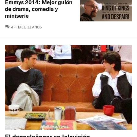
Emmys 2014: Mejor guión
de drama, comedia y
miniserie
COMENTARIOS
4
HACE 12 AÑOS
El doppelgänger en televisión