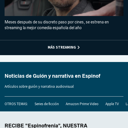
Meses después de su discreto paso por cines, se estrena en
streaming la mejor comedia española del año
MÁS STREAMING
Noticias de Guión y narrativa en Espinof
Artículos sobre guión y narrativa audiovisual
OTROS TEMAS:
Series de ficción
Amazon Prime Video
Apple TV
L
RECIBE "Espinofrenia", NUESTRA