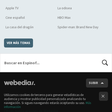
Apple TV
La odisea
Cine español
HBO Max
La casa del dragón
Spider-man: Brand New Day
VER MÁS TEMAS
BUSCA
SUBIR
Utilizamos cookies de terceros para generar estadísticas de
audiencia y mostrar publicidad personalizada analizando tu
Sensacine
Espinof
navegación. Si sigues navegando estarás aceptando su uso.
Más
información
Otras publicaciones de Webedia