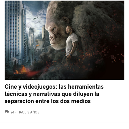
Cine y videojuegos: las herramientas
técnicas y narrativas que diluyen la
separación entre los dos medios
COMENTARIOS
24
HACE 8 AÑOS