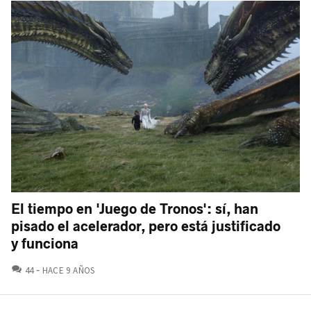
El tiempo en 'Juego de Tronos': sí, han
pisado el acelerador, pero está justificado
y funciona
COMENTARIOS
44
HACE 9 AÑOS