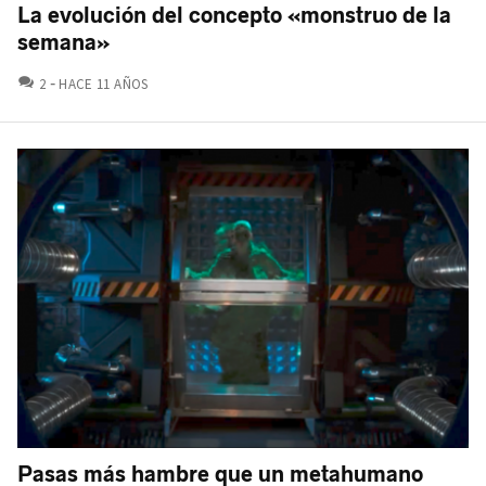
La evolución del concepto «monstruo de la
semana»
COMENTARIOS
2
HACE 11 AÑOS
Pasas más hambre que un metahumano