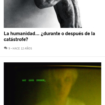
La humanidad… ¿durante o después de la
catástrofe?
COMENTARIOS
9
HACE 12 AÑOS