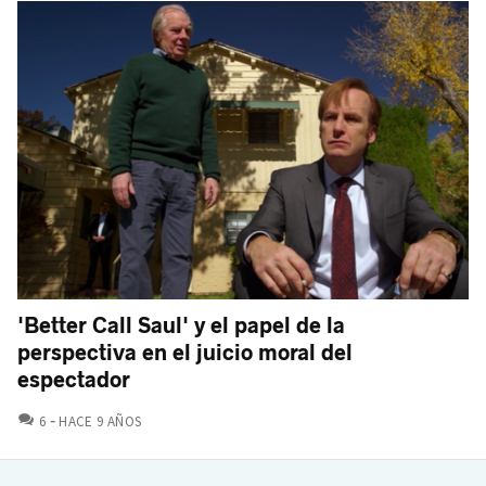
'Better Call Saul' y el papel de la
perspectiva en el juicio moral del
espectador
COMENTARIOS
6
HACE 9 AÑOS