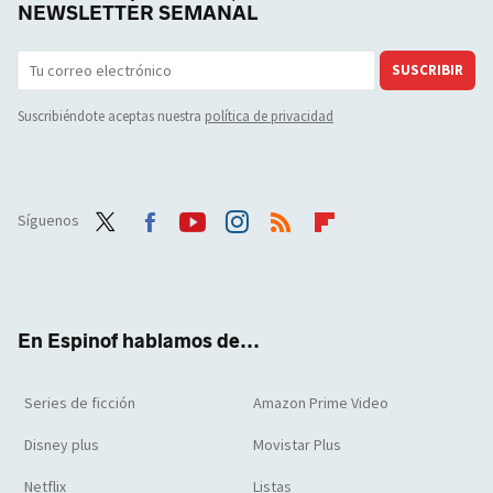
NEWSLETTER SEMANAL
SUSCRIBIR
Suscribiéndote aceptas nuestra
política de privacidad
Síguenos
Twit
Face
Yout
Inst
RSS
Flip
ter
boo
ube
agra
boar
k
m
d
En Espinof hablamos de...
Series de ficción
Amazon Prime Video
Disney plus
Movistar Plus
Netflix
Listas