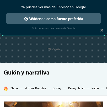
Ya puedes ver más de Espinof en Google
MENÚ
NUEVO
Añádenos como fuente preferida
CRÍTICA
ESTRENOS
REALITY
ANIME
RANKINGS CINE
RA
Solo necesitas una cuenta de Google
×
Guión y narrativa
HOY SE HABLA DE
Blade
Michael Douglas
Disney
Renny Harlin
Netflix