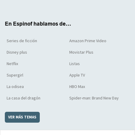
ter
boo
ube
agra
boar
k
m
d
En Espinof hablamos de...
Series de ficción
Amazon Prime Video
Disney plus
Movistar Plus
Netflix
Listas
Supergirl
Apple TV
La odisea
HBO Max
La casa del dragón
Spider-man: Brand New Day
VER MÁS TEMAS