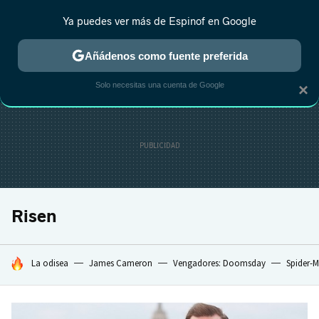
Ya puedes ver más de Espinof en Google
CRÍTICA
ESTRENOS
REALITY
ANIME
RANKINGS CINE
RA
Añádenos como fuente preferida
Solo necesitas una cuenta de Google
×
Risen
HOY SE HABLA DE
La odisea
James Cameron
Vengadores: Doomsday
Spider-