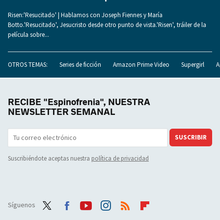
Risen:'Resucitado' | Hablamos con Joseph Fiennes y María
Botto.'Resucitado', Jesucristo desde otro punto de vista.'Risen', tráiler de la
película sobre...
OTROS TEMAS:
Series de ficción
Amazon Prime Video
Supergirl
A
RECIBE "Espinofrenia", NUESTRA
NEWSLETTER SEMANAL
SUSCRIBIR
Suscribiéndote aceptas nuestra
política de privacidad
Síguenos
Twit
Face
Yout
Inst
RSS
Flip