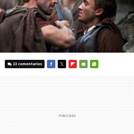
13 comentarios
FACEBOOK
TWITTER
FLIPBOARD
E-
WHATSAPP
MAIL