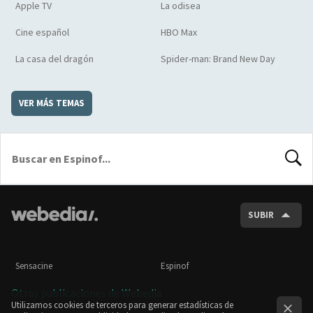
Apple TV
La odisea
Cine español
HBO Max
La casa del dragón
Spider-man: Brand New Day
VER MÁS TEMAS
BUSCA
SUBIR
Sensacine
Espinof
Otras publicaciones de Webedia
Utilizamos cookies de terceros para generar estadísticas de