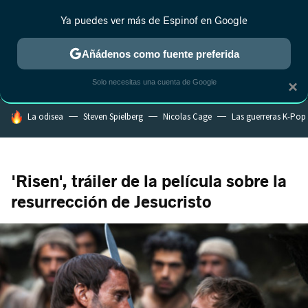
Ya puedes ver más de Espinof en Google
MENÚ
NUEVO
Añádenos como fuente preferida
CRÍTICA
ESTRENOS
REALITY
ANIME
RANKINGS CINE
RA
Solo necesitas una cuenta de Google
×
HOY SE HABLA DE
La odisea
Steven Spielberg
Nicolas Cage
Las guerreras K-Pop
'Risen', tráiler de la película sobre la
resurrección de Jesucristo