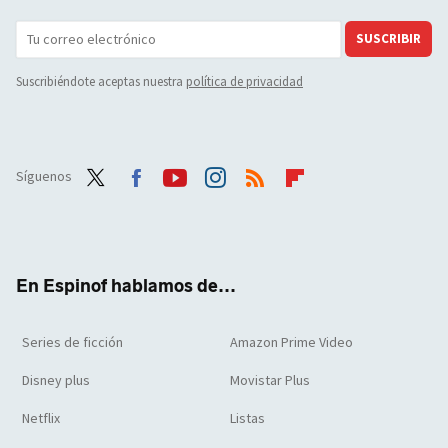
SUSCRIBIR
Suscribiéndote aceptas nuestra
política de privacidad
Síguenos
Twit
Face
Yout
Inst
RSS
Flip
ter
boo
ube
agra
boar
k
m
d
En Espinof hablamos de...
Series de ficción
Amazon Prime Video
Disney plus
Movistar Plus
Netflix
Listas