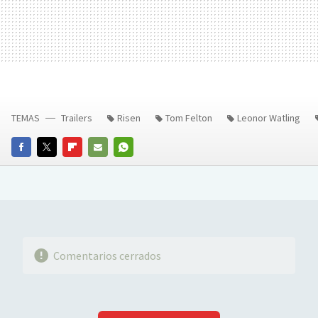
TEMAS
Trailers
Risen
Tom Felton
Leonor Watling
FACEBOOK
TWITTER
FLIPBOARD
E-
WHATSAPP
MAIL
Comentarios cerrados