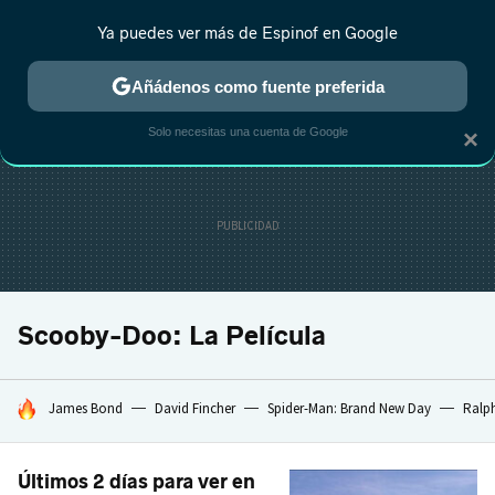
Ya puedes ver más de Espinof en Google
CRÍTICA
ESTRENOS
REALITY
ANIME
RANKINGS CINE
RA
Añádenos como fuente preferida
Solo necesitas una cuenta de Google
×
Scooby-Doo: La Película
HOY SE HABLA DE
James Bond
David Fincher
Spider-Man: Brand New Day
Ralph
Últimos 2 días para ver en