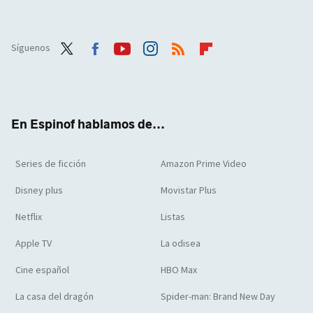
Síguenos
Twit
Face
Yout
Inst
RSS
Flip
ter
boo
ube
agra
boar
k
m
d
En Espinof hablamos de...
Series de ficción
Amazon Prime Video
Disney plus
Movistar Plus
Netflix
Listas
Apple TV
La odisea
Cine español
HBO Max
La casa del dragón
Spider-man: Brand New Day