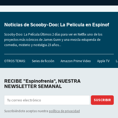
Noticias de Scooby-Doo: La Película en Espinof
Scooby-Doo: La Película:Últimos 2 días para ver en Netflix uno de los
proyectos más icónicos de James Gunn y una mezcla estupenda de
comedia, misterio y nostalgia.23 años...
OTROS TEMAS:
Series de ficción
Amazon Prime Video
Apple TV
L
RECIBE "Espinofrenia", NUESTRA
NEWSLETTER SEMANAL
SUSCRIBIR
Suscribiéndote aceptas nuestra
política de privacidad