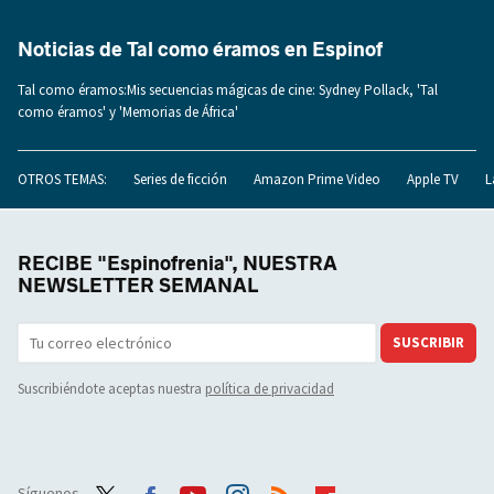
Noticias de Tal como éramos en Espinof
Tal como éramos:Mis secuencias mágicas de cine: Sydney Pollack, 'Tal
como éramos' y 'Memorias de África'
OTROS TEMAS:
Series de ficción
Amazon Prime Video
Apple TV
L
RECIBE "Espinofrenia", NUESTRA
NEWSLETTER SEMANAL
SUSCRIBIR
Suscribiéndote aceptas nuestra
política de privacidad
Síguenos