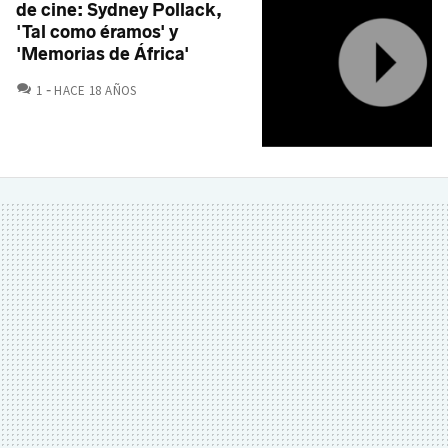
de cine: Sydney Pollack,
'Tal como éramos' y
'Memorias de África'
COMENTARIOS
1
HACE 18 AÑOS