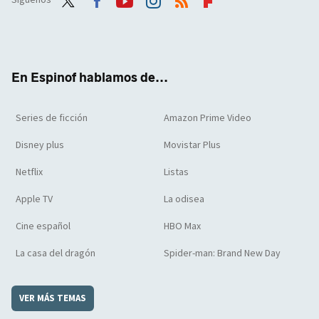
Twit
Face
Yout
Inst
RSS
Flip
ter
boo
ube
agra
boar
k
m
d
En Espinof hablamos de...
Series de ficción
Amazon Prime Video
Disney plus
Movistar Plus
Netflix
Listas
Apple TV
La odisea
Cine español
HBO Max
La casa del dragón
Spider-man: Brand New Day
VER MÁS TEMAS