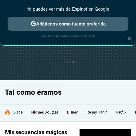
Ya puedes ver más de Espinof en Google
MENÚ
NUEVO
Añádenos como fuente preferida
CRÍTICA
ESTRENOS
REALITY
ANIME
RANKINGS CINE
RA
Solo necesitas una cuenta de Google
×
Tal como éramos
HOY SE HABLA DE
Blade
Michael Douglas
Disney
Renny Harlin
Netflix
Mis secuencias mágicas