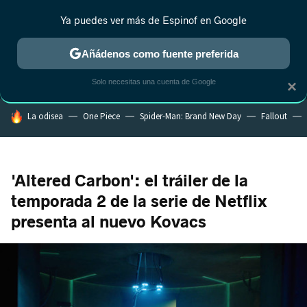
Ya puedes ver más de Espinof en Google
MENÚ
NUEVO
Añádenos como fuente preferida
CRÍTICA
ESTRENOS
REALITY
ANIME
RANKINGS CINE
RA
Solo necesitas una cuenta de Google
×
HOY SE HABLA DE
La odisea
One Piece
Spider-Man: Brand New Day
Fallout
'Altered Carbon': el tráiler de la
temporada 2 de la serie de Netflix
presenta al nuevo Kovacs