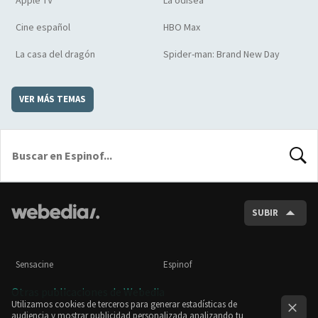
Apple TV
La odisea
Cine español
HBO Max
La casa del dragón
Spider-man: Brand New Day
VER MÁS TEMAS
BUSCA
SUBIR
Sensacine
Espinof
Otras publicaciones de Webedia
Utilizamos cookies de terceros para generar estadísticas de
audiencia y mostrar publicidad personalizada analizando tu