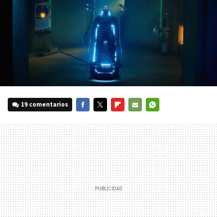
19 comentarios
FACEBOOK
TWITTER
FLIPBOARD
E-
WHATSAPP
MAIL