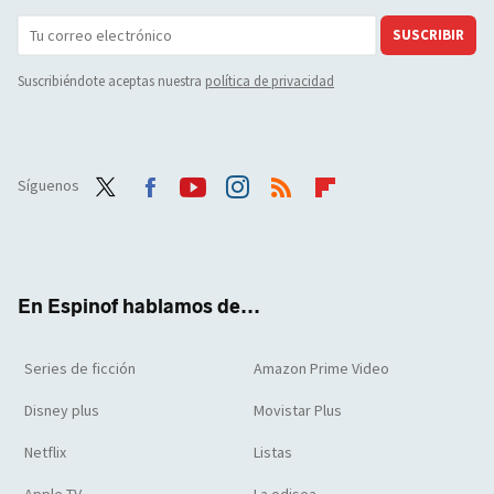
SUSCRIBIR
Suscribiéndote aceptas nuestra
política de privacidad
Síguenos
Twit
Face
Yout
Inst
RSS
Flip
ter
boo
ube
agra
boar
k
m
d
En Espinof hablamos de...
Series de ficción
Amazon Prime Video
Disney plus
Movistar Plus
Netflix
Listas