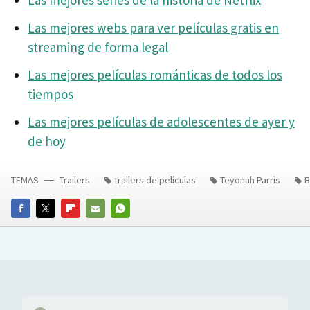
Las mejores webs para ver películas gratis en
streaming de forma legal
Las mejores películas románticas de todos los
tiempos
Las mejores películas de adolescentes de ayer y
de hoy
TEMAS
Trailers
trailers de películas
Teyonah Parris
B
FACEBOOK
TWITTER
FLIPBOARD
E-
WHATSAPP
MAIL