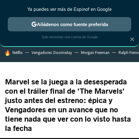
Ya puedes ver más de Espinof en Google
MENÚ
NUEVO
Añádenos como fuente preferida
CRÍTICA
ESTRENOS
REALITY
ANIME
RANKINGS CINE
RA
Solo necesitas una cuenta de Google
×
HOY SE HABLA DE
Netflix
Vengadores: Doomsday
Morgan Freeman
Ralph Fienn
Marvel se la juega a la desesperada
con el tráiler final de 'The Marvels'
justo antes del estreno: épica y
Vengadores en un avance que no
tiene nada que ver con lo visto hasta
la fecha