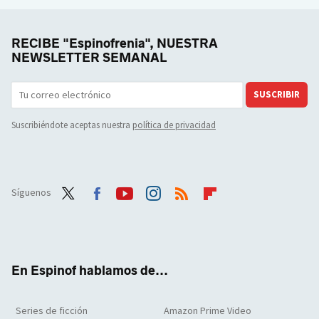
RECIBE "Espinofrenia", NUESTRA
NEWSLETTER SEMANAL
SUSCRIBIR
Suscribiéndote aceptas nuestra
política de privacidad
Síguenos
Twit
Face
Yout
Inst
RSS
Flip
ter
boo
ube
agra
boar
k
m
d
En Espinof hablamos de...
Series de ficción
Amazon Prime Video