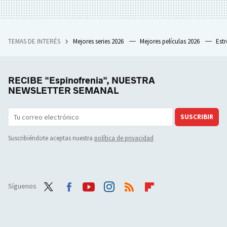
TEMAS DE INTERÉS
Mejores series 2026
Mejores películas 2026
Est
RECIBE "Espinofrenia", NUESTRA
NEWSLETTER SEMANAL
SUSCRIBIR
Suscribiéndote aceptas nuestra
política de privacidad
Síguenos
Twit
Face
Yout
Inst
RSS
Flip
ter
boo
ube
agra
boar