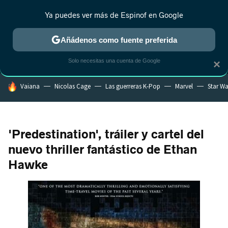
Ya puedes ver más de Espinof en Google
MENÚ
NUEVO
Añádenos como fuente preferida
CRÍTICA
ESTRENOS
REALITY
ANIME
RANKINGS CINE
RA
Solo necesitas una cuenta de Google
×
HOY SE HABLA DE
Vaiana
Nicolas Cage
Las guerreras K-Pop
Marvel
Star Wa
'Predestination', tráiler y cartel del
nuevo thriller fantástico de Ethan
Hawke