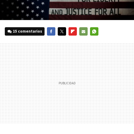
15 comentarios
FACEBOOK
TWITTER
FLIPBOARD
E-
WHATSAPP
MAIL