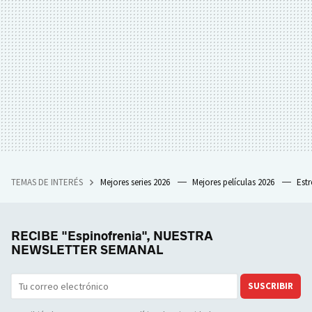
TEMAS DE INTERÉS
Mejores series 2026
Mejores películas 2026
Est
RECIBE "Espinofrenia", NUESTRA
NEWSLETTER SEMANAL
SUSCRIBIR