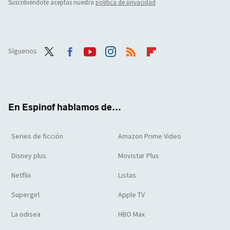
Suscribiéndote aceptas nuestra
política de privacidad
Síguenos
Twit
Face
Yout
Inst
RSS
Flip
ter
boo
ube
agra
boar
k
m
d
En Espinof hablamos de...
Series de ficción
Amazon Prime Video
Disney plus
Movistar Plus
Netflix
Listas
Supergirl
Apple TV
La odisea
HBO Max