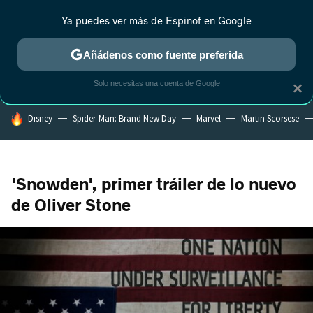
Ya puedes ver más de Espinof en Google
CRÍTICA
ESTRENOS
REALITY
ANIME
RANKINGS CINE
RA
Añádenos como fuente preferida
Solo necesitas una cuenta de Google
×
HOY SE HABLA DE
Disney
Spider-Man: Brand New Day
Marvel
Martin Scorsese
'Snowden', primer tráiler de lo nuevo
de Oliver Stone