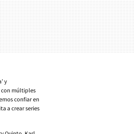
’ y
, con múltiples
demos confiar en
ta a crear series
y Quinto, Karl