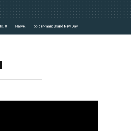
No. 8
Marvel
Spider-man: Brand New Day
l