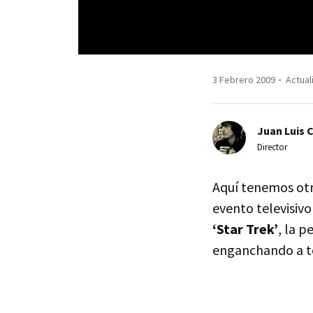
3 Febrero 2009
Actual
Juan Luis 
Director
Aquí tenemos otro
evento televisivo
‘Star Trek’
, la p
enganchando a to