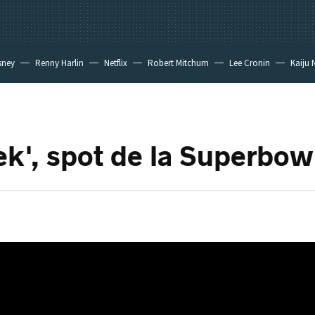
sney
Renny Harlin
Netflix
Robert Mitchum
Lee Cronin
Kaiju 
rek', spot de la Superbow