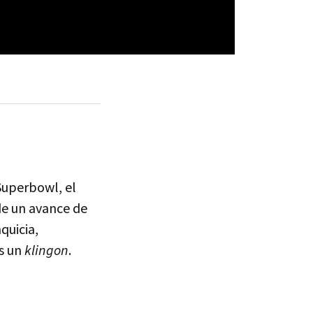
Superbowl, el
de un avance de
quicia,
es un
klingon
.