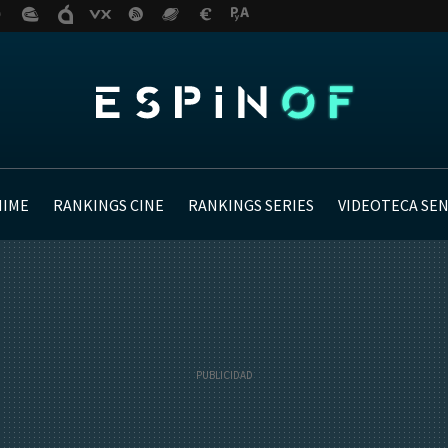
NIME
RANKINGS CINE
RANKINGS SERIES
VIDEOTECA SE