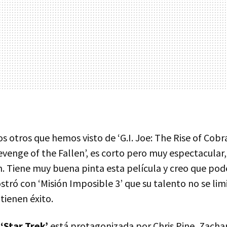
os otros que hemos visto de ‘G.I. Joe: The Rise of Cobra
venge of the Fallen’, es corto pero muy espectacular
n. Tiene muy buena pinta esta película y creo que po
stró con ‘Misión Imposible 3’ que su talento no se limi
 tienen éxito.
e
‘Star Trek’
está protagonizada por Chris Pine, Zachar