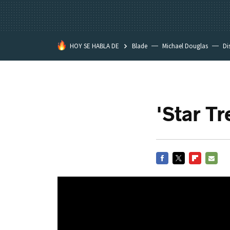
HOY SE HABLA DE
Blade
Michael Douglas
Di
'Star T
FACEBOOK
TWITTER
FLIPBOARD
E-
MAIL