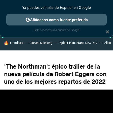
Ya puedes ver más de Espinof en Google
MENÚ
NUEVO
Añádenos como fuente preferida
CRÍTICA
ESTRENOS
REALITY
ANIME
RANKINGS CINE
RA
Solo necesitas una cuenta de Google
×
HOY SE HABLA DE
La odisea
Steven Spielberg
Spider-Man: Brand New Day
Alien
'The Northman': épico tráiler de la
nueva película de Robert Eggers con
uno de los mejores repartos de 2022