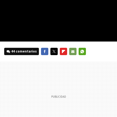
44 comentarios
FACEBOOK
TWITTER
FLIPBOARD
E-
WHATSAPP
MAIL