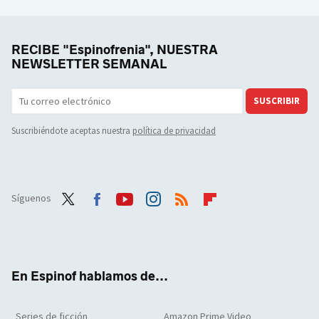
RECIBE "Espinofrenia", NUESTRA
NEWSLETTER SEMANAL
SUSCRIBIR
Suscribiéndote aceptas nuestra
política de privacidad
Síguenos
Twit
Face
Yout
Inst
RSS
Flip
ter
boo
ube
agra
boar
k
m
d
En Espinof hablamos de...
Series de ficción
Amazon Prime Video