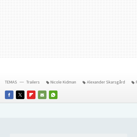
TEMAS
Trailers
Nicole Kidman
Alexander Skarsgård
FACEBOOK
TWITTER
FLIPBOARD
E-
WHATSAPP
MAIL