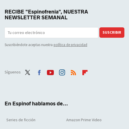
RECIBE "Espinofrenia", NUESTRA
NEWSLETTER SEMANAL
SUSCRIBIR
Suscribiéndote aceptas nuestra
política de privacidad
Síguenos
Twit
Face
Yout
Inst
RSS
Flip
ter
boo
ube
agra
boar
k
m
d
En Espinof hablamos de...
Series de ficción
Amazon Prime Video