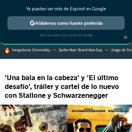
Ya puedes ver más de Espinof en Google
MENÚ
NUEVO
Añádenos como fuente preferida
CRÍTICA
ESTRENOS
REALITY
ANIME
RANKINGS CINE
RA
Solo necesitas una cuenta de Google
×
HOY SE HABLA DE
Vengadores: Doomsday
Spider-Man: Brand New Day
Juego de Tr
'Una bala en la cabeza' y 'El último
desafío', tráiler y cartel de lo nuevo
con Stallone y Schwarzenegger