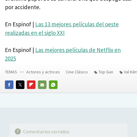
por accidente.
En Espinof |
Las 13 mejores películas del oeste
realizadas en el siglo XXI
En Espinof |
Las mejores películas de Netflix en
2025
TEMAS
Actores y actrices
Cine Clásico
Top Gun
Val Kil
FACEBOOK
TWITTER
FLIPBOARD
E-
WHATSAPP
MAIL
Comentarios cerrados