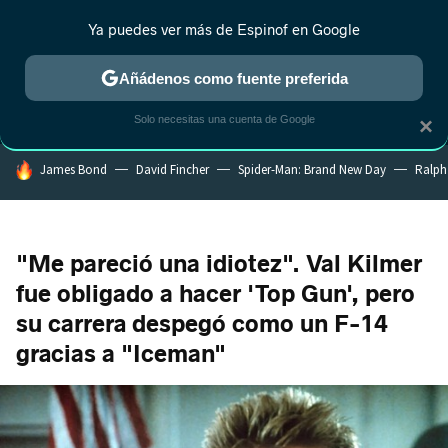
Ya puedes ver más de Espinof en Google
MENÚ
NUEVO
Añádenos como fuente preferida
CRÍTICA
ESTRENOS
REALITY
ANIME
RANKINGS CINE
RA
Solo necesitas una cuenta de Google
×
HOY SE HABLA DE
James Bond
David Fincher
Spider-Man: Brand New Day
Ralph
"Me pareció una idiotez". Val Kilmer
fue obligado a hacer 'Top Gun', pero
su carrera despegó como un F-14
gracias a "Iceman"