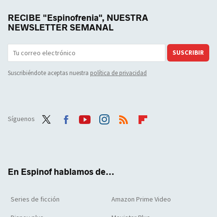
RECIBE "Espinofrenia", NUESTRA
NEWSLETTER SEMANAL
SUSCRIBIR
Suscribiéndote aceptas nuestra
política de privacidad
Síguenos
Twit
Face
Yout
Inst
RSS
Flip
ter
boo
ube
agra
boar
k
m
d
En Espinof hablamos de...
Series de ficción
Amazon Prime Video