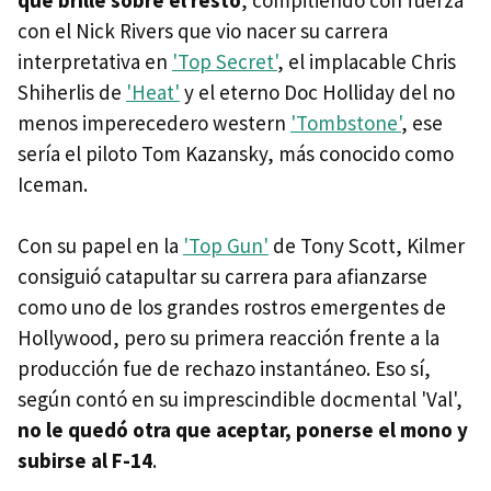
que brille sobre el resto
, compitiendo con fuerza
con el Nick Rivers que vio nacer su carrera
interpretativa en
'Top Secret'
, el implacable Chris
Shiherlis de
'Heat'
y el eterno Doc Holliday del no
menos imperecedero western
'Tombstone'
, ese
sería el piloto Tom Kazansky, más conocido como
Iceman.
Con su papel en la
'Top Gun'
de Tony Scott, Kilmer
consiguió catapultar su carrera para afianzarse
como uno de los grandes rostros emergentes de
Hollywood, pero su primera reacción frente a la
producción fue de rechazo instantáneo. Eso sí,
según contó en su imprescindible docmental 'Val',
no le quedó otra que aceptar, ponerse el mono y
subirse al F-14
.