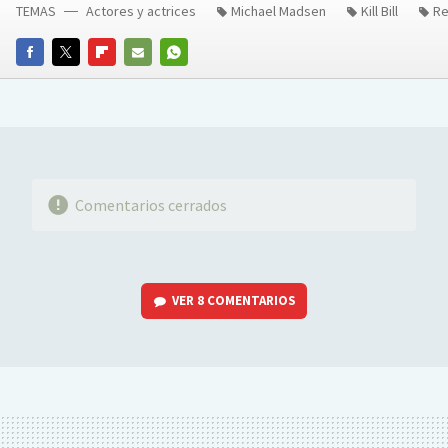
TEMAS
Actores y actrices
Michael Madsen
Kill Bill
Re
FACEBOOK
TWITTER
FLIPBOARD
E-
WHATSAPP
MAIL
Comentarios cerrados
VER
8 COMENTARIOS