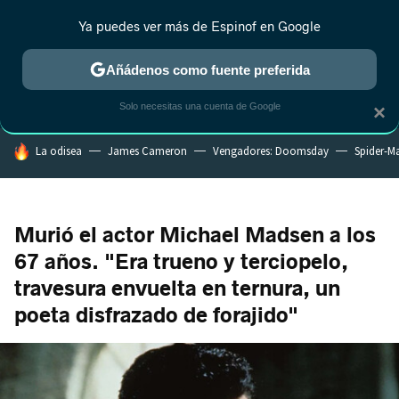
Ya puedes ver más de Espinof en Google
CRÍTICA
ESTRENOS
REALITY
ANIME
RANKINGS CINE
RA
Añádenos como fuente preferida
Solo necesitas una cuenta de Google
×
HOY SE HABLA DE
La odisea
James Cameron
Vengadores: Doomsday
Spider-M
Murió el actor Michael Madsen a los
67 años. "Era trueno y terciopelo,
travesura envuelta en ternura, un
poeta disfrazado de forajido"