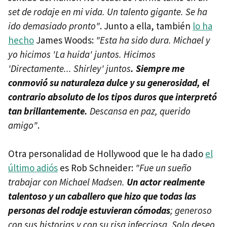
set de rodaje en mi vida. Un talento gigante. Se ha
ido demasiado pronto"
. Junto a ella, también
lo ha
hecho
James Woods:
"Esta ha sido dura. Michael y
yo hicimos 'La huida' juntos. Hicimos
'Directamente... Shirley' juntos
. Siempre me
conmovió su naturaleza dulce y su generosidad, el
contrario absoluto de los tipos duros que interpretó
tan brillantemente.
Descansa en paz, querido
amigo"
.
Otra personalidad de Hollywood que le ha dado
el
último adiós
es Rob Schneider:
"Fue un sueño
trabajar con Michael Madsen.
Un actor realmente
talentoso y un caballero que hizo que todas las
personas del rodaje estuvieran cómodas
; generoso
con sus historias y con su risa infecciosa. Solo deseo