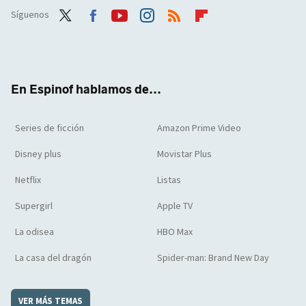
Síguenos
Twit
Face
Yout
Inst
RSS
Flip
ter
boo
ube
agra
boar
k
m
d
En Espinof hablamos de...
Series de ficción
Amazon Prime Video
Disney plus
Movistar Plus
Netflix
Listas
Supergirl
Apple TV
La odisea
HBO Max
La casa del dragón
Spider-man: Brand New Day
VER MÁS TEMAS