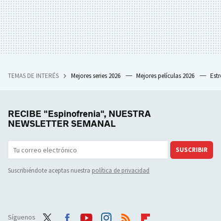
TEMAS DE INTERÉS
Mejores series 2026
Mejores películas 2026
Est
RECIBE "Espinofrenia", NUESTRA
NEWSLETTER SEMANAL
SUSCRIBIR
Suscribiéndote aceptas nuestra
política de privacidad
Síguenos