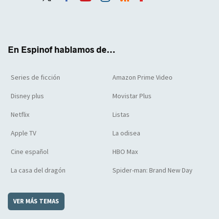
Twit
Face
Yout
Inst
RSS
Flip
ter
boo
ube
agra
boar
k
m
d
En Espinof hablamos de...
Series de ficción
Amazon Prime Video
Disney plus
Movistar Plus
Netflix
Listas
Apple TV
La odisea
Cine español
HBO Max
La casa del dragón
Spider-man: Brand New Day
VER MÁS TEMAS