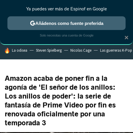
Ya puedes ver más de Espinof en Google
MENÚ
NUEVO
Añádenos como fuente preferida
CRÍTICA
ESTRENOS
REALITY
ANIME
RANKINGS CINE
RA
Solo necesitas una cuenta de Google
×
HOY SE HABLA DE
La odisea
Steven Spielberg
Nicolas Cage
Las guerreras K-Pop
Amazon acaba de poner fin a la
agonía de 'El señor de los anillos:
Los anillos de poder': la serie de
fantasía de Prime Video por fin es
renovada oficialmente por una
temporada 3