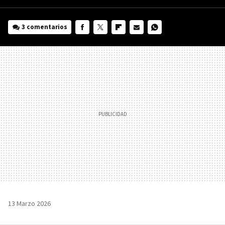
3 comentarios
FACEBOOK
TWITTER
FLIPBOARD
E-
WHATSAPP
MAIL
13 Marzo 2026