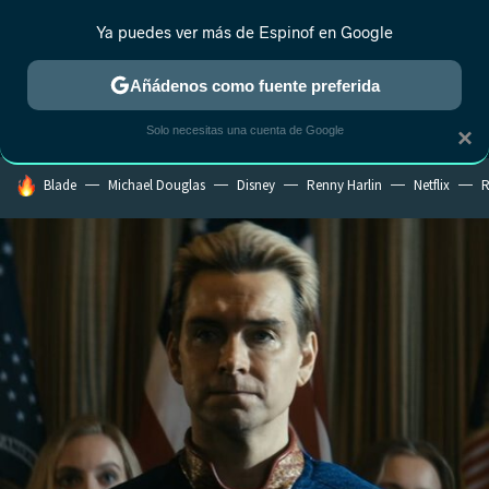
Ya puedes ver más de Espinof en Google
MENÚ
NUEVO
Añádenos como fuente preferida
CRÍTICA
ESTRENOS
REALITY
ANIME
RANKINGS CINE
RA
Solo necesitas una cuenta de Google
×
HOY SE HABLA DE
Blade
Michael Douglas
Disney
Renny Harlin
Netflix
R