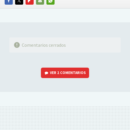
FACEBOOK
TWITTER
FLIPBOARD
E-
WHATSAPP
MAIL
Comentarios cerrados
VER
2 COMENTARIOS