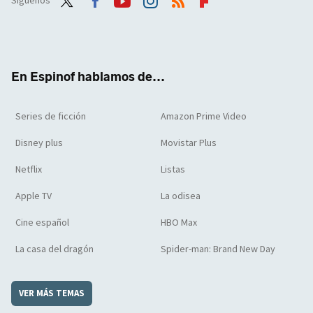
Twit
Face
Yout
Inst
RSS
Flip
ter
boo
ube
agra
boar
k
m
d
En Espinof hablamos de...
Series de ficción
Amazon Prime Video
Disney plus
Movistar Plus
Netflix
Listas
Apple TV
La odisea
Cine español
HBO Max
La casa del dragón
Spider-man: Brand New Day
VER MÁS TEMAS