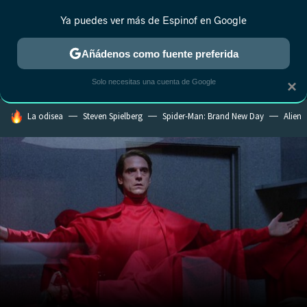
Ya puedes ver más de Espinof en Google
MENÚ
NUEVO
Añádenos como fuente preferida
CRÍTICA
ESTRENOS
REALITY
ANIME
RANKINGS CINE
RA
Solo necesitas una cuenta de Google
×
HOY SE HABLA DE
La odisea
Steven Spielberg
Spider-Man: Brand New Day
Alien