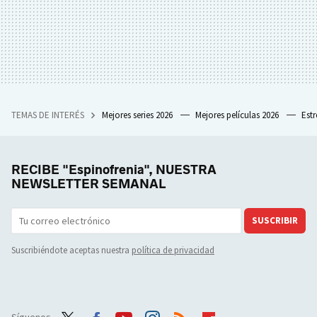
TEMAS DE INTERÉS
Mejores series 2026
Mejores películas 2026
Est
RECIBE "Espinofrenia", NUESTRA
NEWSLETTER SEMANAL
SUSCRIBIR
Suscribiéndote aceptas nuestra
política de privacidad
Síguenos