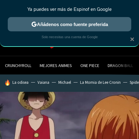
Ya puedes ver más de Espinof en Google
MENÚ
NUEVO
Añádenos como fuente preferida
Solo necesitas una cuenta de Google
×
CRUNCHYROLL
MEJORES ANIMES
ONE PIECE
DRAGON BALL
HOY SE HABLA DE
La odisea
Vaiana
Michael
La Momia de Lee Cronin
Spide