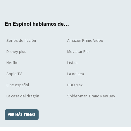
Twit
Face
Yout
Inst
RSS
Flip
ter
boo
ube
agra
boar
k
m
d
En Espinof hablamos de...
Series de ficción
Amazon Prime Video
Disney plus
Movistar Plus
Netflix
Listas
Apple TV
La odisea
Cine español
HBO Max
La casa del dragón
Spider-man: Brand New Day
VER MÁS TEMAS