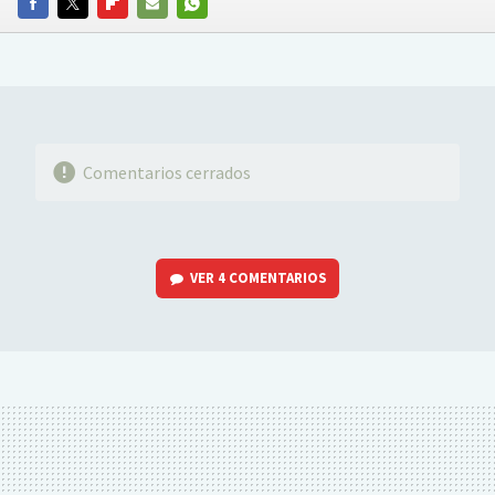
FACEBOOK
TWITTER
FLIPBOARD
E-
WHATSAPP
MAIL
Comentarios cerrados
VER
4 COMENTARIOS