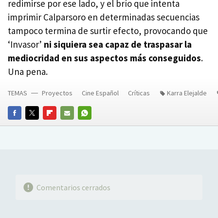
redimirse por ese lado, y el brío que intenta
imprimir Calparsoro en determinadas secuencias
tampoco termina de surtir efecto, provocando que
‘Invasor’
ni siquiera sea capaz de traspasar la
mediocridad en sus aspectos más conseguidos
.
Una pena.
TEMAS
Proyectos
Cine Español
Críticas
Karra Elejalde
FACEBOOK
TWITTER
FLIPBOARD
E-
WHATSAPP
MAIL
Comentarios cerrados