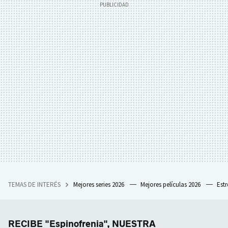
TEMAS DE INTERÉS
Mejores series 2026
Mejores películas 2026
Est
RECIBE "Espinofrenia", NUESTRA