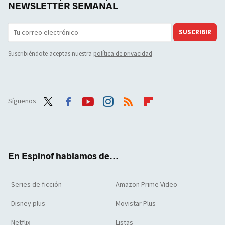
NEWSLETTER SEMANAL
SUSCRIBIR
Suscribiéndote aceptas nuestra
política de privacidad
Síguenos
Twit
Face
Yout
Inst
RSS
Flip
ter
boo
ube
agra
boar
k
m
d
En Espinof hablamos de...
Series de ficción
Amazon Prime Video
Disney plus
Movistar Plus
Netflix
Listas