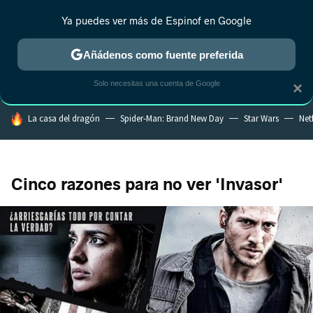
Ya puedes ver más de Espinof en Google
CRÍTICA
ESTRENOS
REALITY
ANIME
RANKINGS CINE
RA
Añádenos como fuente preferida
Solo necesitas una cuenta de Google
×
HOY SE HABLA DE
La casa del dragón
Spider-Man: Brand New Day
Star Wars
Netf
Cinco razones para no ver 'Invasor'