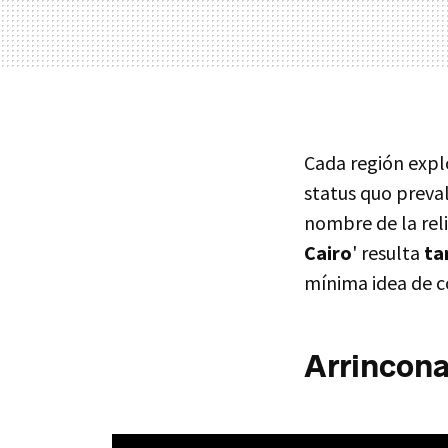
Cada región expl
status quo preva
nombre de la reli
Cairo
' resulta
ta
mínima idea de có
Arrincona