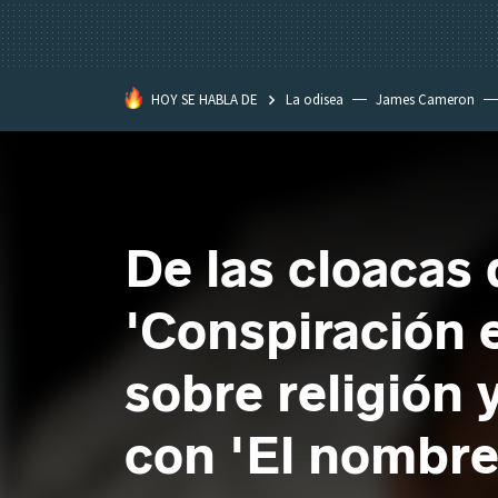
HOY SE HABLA DE
La odisea
James Cameron
Tom Cruise
La Momia
De las cloacas 
'Conspiración e
sobre religión 
con 'El nombre 