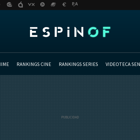
NIME
RANKINGS CINE
RANKINGS SERIES
VIDEOTECA SE