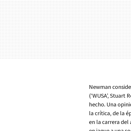
Newman considera
(‘WUSA’, Stuart R
hecho. Una opini
la crítica, de la
en la carrera del 
en jaque a una s