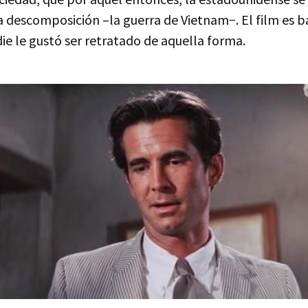
ra descomposición –la guerra de Vietnam−. El film es 
ie le gustó ser retratado de aquella forma.