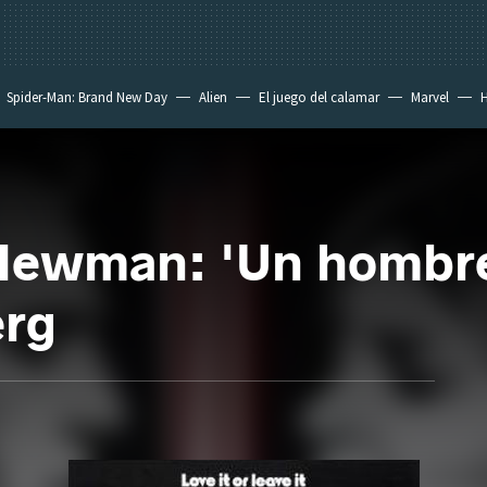
Spider-Man: Brand New Day
Alien
El juego del calamar
Marvel
H
 Newman: 'Un hombre
erg