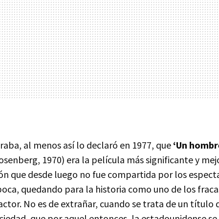
ba, al menos así lo declaró en 1977, que
‘Un hombr
osenberg, 1970) era la película más significante y mej
ón que desde luego no fue compartida por los espec
 época, quedando para la historia como uno de los fra
actor. No es de extrañar, cuando se trata de un título d
ociedad, que por aquel entonces, la estadounidense s