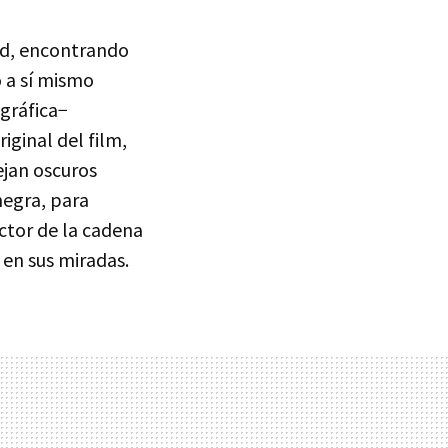
ad, encontrando
 a sí mismo
gráfica−
iginal del film,
ejan oscuros
negra, para
ector de la cadena
 en sus miradas.