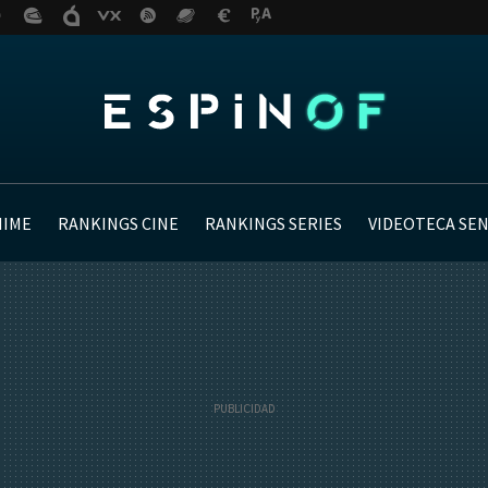
NIME
RANKINGS CINE
RANKINGS SERIES
VIDEOTECA SE