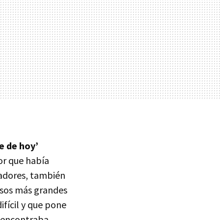
e de hoy’
or que había
tadores, también
casos más grandes
ifícil y que pone
e encontraba