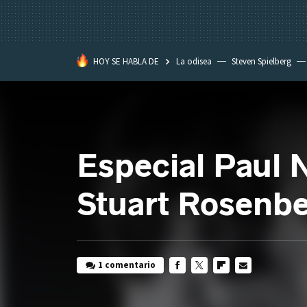
HOY SE HABLA DE
La odisea
Steven Spielberg
Star Wars
Especial Paul
Stuart Rosenb
1 comentario
FACEBOOK
TWITTER
FLIPBOARD
E-
MAIL