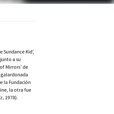
e Sundance Kid’,
junto a su
of Mirrors’ de
n, galardonada
de la Fundación
ine, la otra fue
z, 1978).