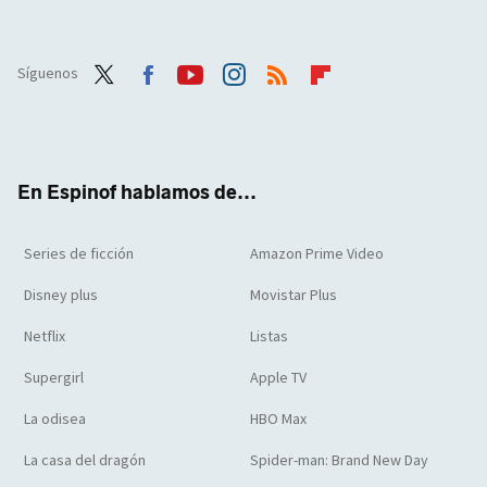
Síguenos
Twit
Face
Yout
Inst
RSS
Flip
ter
boo
ube
agra
boar
k
m
d
En Espinof hablamos de...
Series de ficción
Amazon Prime Video
Disney plus
Movistar Plus
Netflix
Listas
Supergirl
Apple TV
La odisea
HBO Max
La casa del dragón
Spider-man: Brand New Day