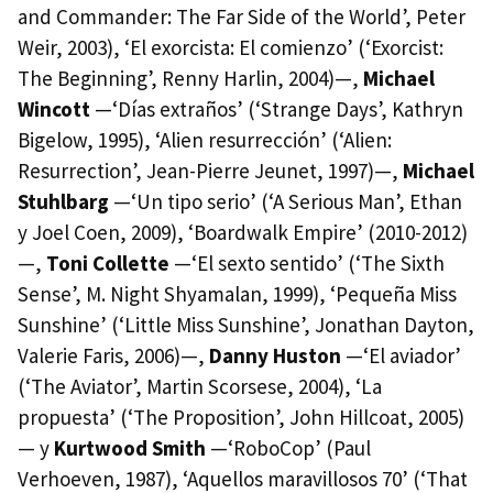
and Commander: The Far Side of the World’, Peter
Weir, 2003), ‘El exorcista: El comienzo’ (‘Exorcist:
The Beginning’, Renny Harlin, 2004)—,
Michael
Wincott
—‘Días extraños’ (‘Strange Days’, Kathryn
Bigelow, 1995), ‘Alien resurrección’ (‘Alien:
Resurrection’, Jean-Pierre Jeunet, 1997)—,
Michael
Stuhlbarg
—‘Un tipo serio’ (‘A Serious Man’, Ethan
y Joel Coen, 2009), ‘Boardwalk Empire’ (2010-2012)
—,
Toni Collette
—‘El sexto sentido’ (‘The Sixth
Sense’, M. Night Shyamalan, 1999), ‘Pequeña Miss
Sunshine’ (‘Little Miss Sunshine’, Jonathan Dayton,
Valerie Faris, 2006)—,
Danny Huston
—‘El aviador’
(‘The Aviator’, Martin Scorsese, 2004), ‘La
propuesta’ (‘The Proposition’, John Hillcoat, 2005)
— y
Kurtwood Smith
—‘RoboCop’ (Paul
Verhoeven, 1987), ‘Aquellos maravillosos 70’ (‘That