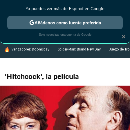
Ya puedes ver más de Espinof en Google
MENÚ
NUEVO
Añádenos como fuente preferida
CRÍTICA
ESTRENOS
REALITY
ANIME
RANKINGS CINE
RA
Solo necesitas una cuenta de Google
×
HOY SE HABLA DE
Vengadores: Doomsday
Spider-Man: Brand New Day
Juego de Tr
'Hitchcock', la película