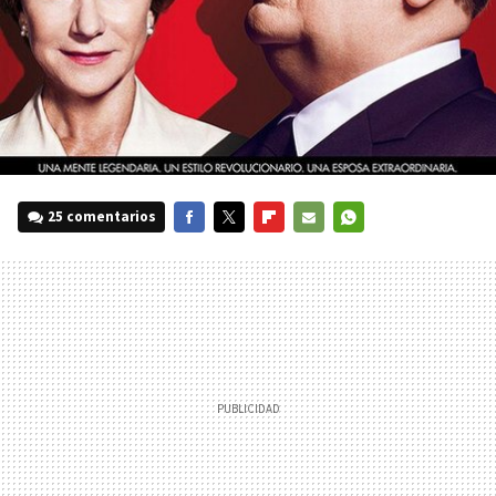
25 comentarios
FACEBOOK
TWITTER
FLIPBOARD
E-
WHATSAPP
MAIL