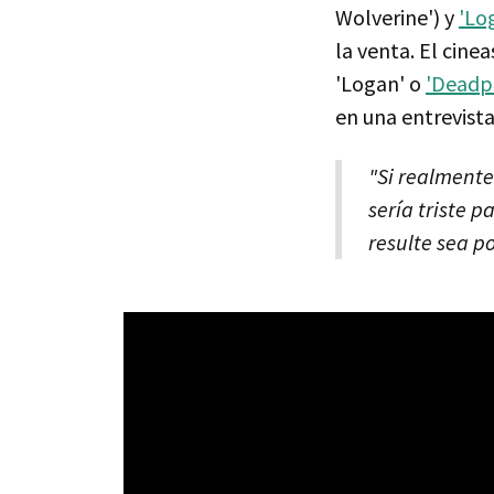
Wolverine') y
'Lo
la venta. El cine
'Logan' o
'Deadp
en una entrevist
"Si realmente
sería triste 
resulte sea po