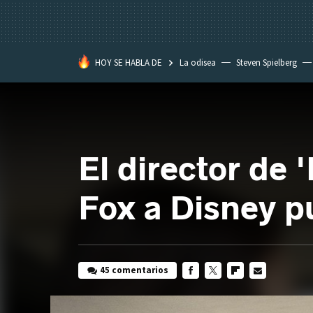
HOY SE HABLA DE
La odisea
Steven Spielberg
Kimetsu no Yaiba
El director de 
Fox a Disney pu
45 comentarios
FACEBOOK
TWITTER
FLIPBOARD
E-
MAIL