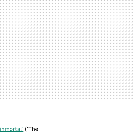
inmortal'
('The