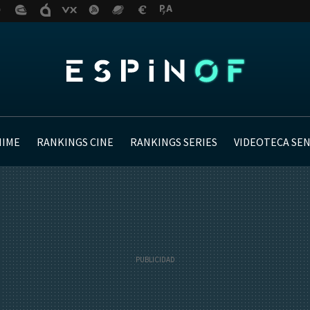
NIME
RANKINGS CINE
RANKINGS SERIES
VIDEOTECA SE