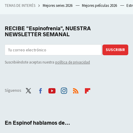
TEMAS DE INTERÉS
Mejores series 2026
Mejores películas 2026
Est
RECIBE "Espinofrenia", NUESTRA
NEWSLETTER SEMANAL
SUSCRIBIR
Suscribiéndote aceptas nuestra
política de privacidad
Síguenos
Twit
Face
Yout
Inst
RSS
Flip
ter
boo
ube
agra
boar
k
m
d
En Espinof hablamos de...