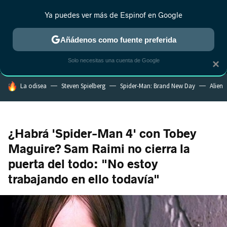
Ya puedes ver más de Espinof en Google
MENÚ
NUEVO
Añádenos como fuente preferida
CRÍTICA
ESTRENOS
REALITY
ANIME
RANKINGS CINE
RA
Solo necesitas una cuenta de Google
×
HOY SE HABLA DE
La odisea
Steven Spielberg
Spider-Man: Brand New Day
Alien
¿Habrá 'Spider-Man 4' con Tobey
Maguire? Sam Raimi no cierra la
puerta del todo: "No estoy
trabajando en ello todavía"