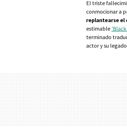
El triste fallec
conmocionar a pr
replantearse el
estimable
'Black
terminado tradu
actor y su legado