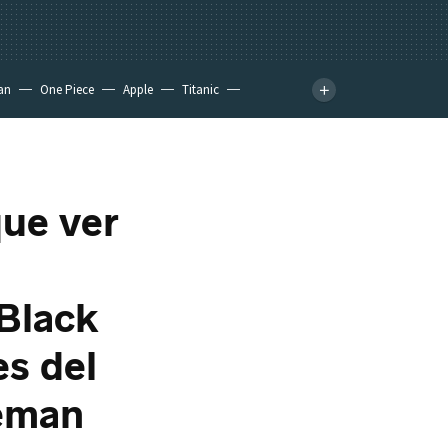
an
One Piece
Apple
Titanic
ue ver
'Black
s del
seman