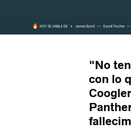
HOY SE HABLA DE
James Bond
David Fincher
Assassination Classroom
"No ten
con lo 
Coogler
Panther
falleci