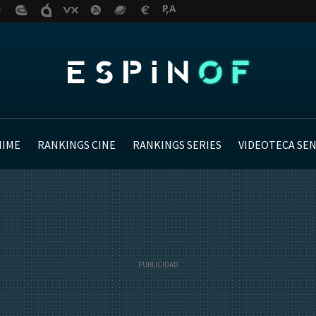
NIME
RANKINGS CINE
RANKINGS SERIES
VIDEOTECA SE