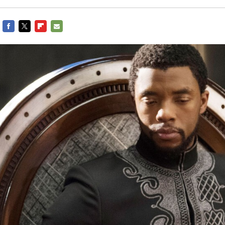
FACEBOOK
TWITTER
FLIPBOARD
E-
MAIL