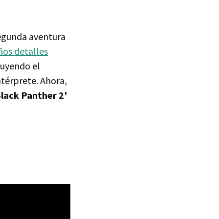
segunda aventura
os detalles
luyendo el
ntérprete. Ahora,
Black Panther 2'