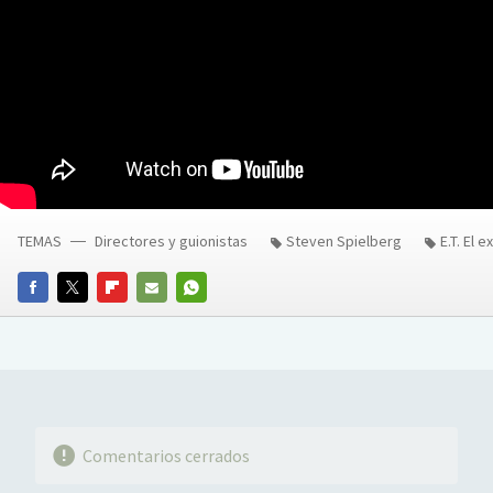
TEMAS
Directores y guionistas
Steven Spielberg
E.T. El 
FACEBOOK
TWITTER
FLIPBOARD
E-
WHATSAPP
MAIL
Comentarios cerrados