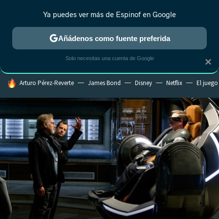
Ya puedes ver más de Espinof en Google
MENÚ
NUEVO
Añádenos como fuente preferida
CRÍTICA
ESTRENOS
REALITY
ANIME
RANKINGS CINE
RA
Solo necesitas una cuenta de Google
×
HOY SE HABLA DE
Arturo Pérez-Reverte
James Bond
Disney
Netflix
El juego