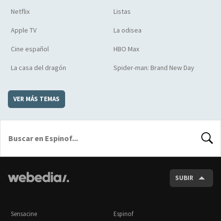
Netflix
Listas
Apple TV
La odisea
Cine español
HBO Max
La casa del dragón
Spider-man: Brand New Day
VER MÁS TEMAS
BUSCA
SUBIR
Sensacine
Espinof