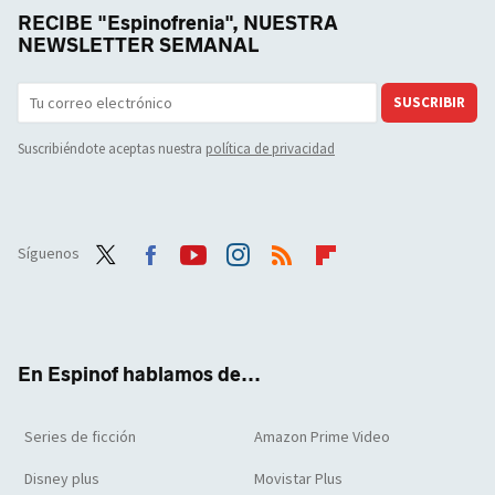
RECIBE "Espinofrenia", NUESTRA
NEWSLETTER SEMANAL
SUSCRIBIR
Suscribiéndote aceptas nuestra
política de privacidad
Síguenos
Twit
Face
Yout
Inst
RSS
Flip
ter
boo
ube
agra
boar
k
m
d
En Espinof hablamos de...
Series de ficción
Amazon Prime Video
Disney plus
Movistar Plus