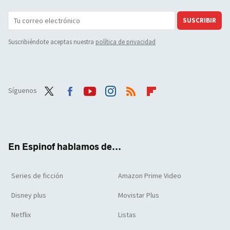
SUSCRIBIR
Suscribiéndote aceptas nuestra
política de privacidad
Síguenos
Twit
Face
Yout
Inst
RSS
Flip
ter
boo
ube
agra
boar
k
m
d
En Espinof hablamos de...
Series de ficción
Amazon Prime Video
Disney plus
Movistar Plus
Netflix
Listas