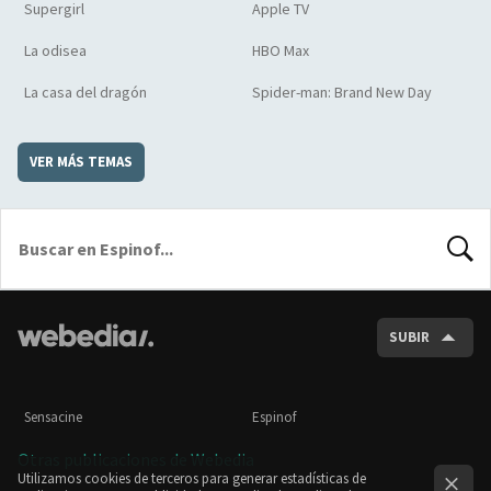
Supergirl
Apple TV
La odisea
HBO Max
La casa del dragón
Spider-man: Brand New Day
VER MÁS TEMAS
BUSCA
SUBIR
Sensacine
Espinof
Otras publicaciones de Webedia
Utilizamos cookies de terceros para generar estadísticas de