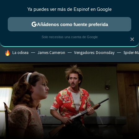
Ya puedes ver más de Espinof en Google
CRÍTICA
ESTRENOS
REALITY
ANIME
RANKINGS CINE
RA
Añádenos como fuente preferida
Solo necesitas una cuenta de Google
×
HOY SE HABLA DE
La odisea
James Cameron
Vengadores: Doomsday
Spider-M