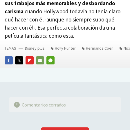
sus trabajos más memorables y desbordando
carisma
cuando Hollywood todavía no tenía claro
qué hacer con él -aunque no siempre supo qué
hacer con él-. Esa perfecta colaboración da una
película fantástica como esta.
TEMAS
Disney plus
Holly Hunter
Hermanos Coen
Nic
FACEBOOK
TWITTER
FLIPBOARD
E-
WHATSAPP
MAIL
Comentarios cerrados