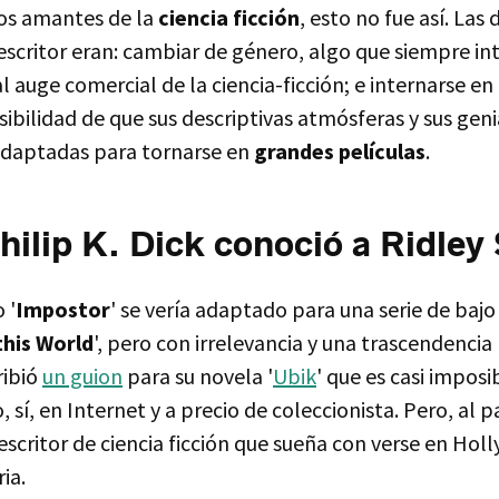
los amantes de la
ciencia ficción
, esto no fue así. Las
a película está llena de japoneses: ¿por qué?
escritor eran: cambiar de género, algo que siempre in
a ambientación de 'Blade Runner' es impresionante: ¿hay algo de esto en la
 auge comercial de la ciencia-ficción; e internarse en
lade Runner, replicante, "retiro": ¿aparecen estos términos en la novela?
sibilidad de que sus descriptivas atmósferas y sus geni
En qué consiste realmente la colonización a Marte?
adaptadas para tornarse en
grandes películas
.
Tiene la misma importancia el personaje de J.F. Sebastian en la novela?
Hace justicia la banda sonora de Vangelis al universo dickiano?
ilip K. Dick conoció a Ridley 
En qué consiste el test que hace Deckard a los replicantes?
Se enamora Deckard de Rachael en la novela?
 '
Impostor
' se vería adaptado para una serie de baj
Es Deckard un replicante? ¿Se aclara en la novela?
this World
', pero con irrelevancia y una trascendencia 
¿Qué pasa con los animales, por qué se les valora tanto?
ribió
un guion
para su novela '
Ubik
' que es casi impos
Hay muchas versiones de la película, ¿cuál es la mejor? ¿Cuál es la más justa
, sí, en Internet y a precio de coleccionista. Pero, al 
 escritor de ciencia ficción que sueña con verse en Ho
ia.