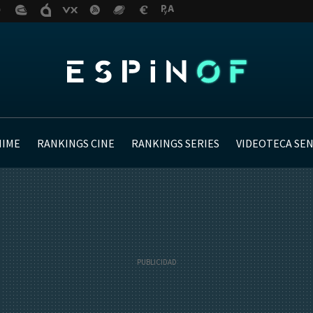
NIME
RANKINGS CINE
RANKINGS SERIES
VIDEOTECA SE