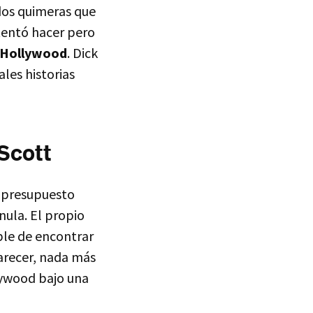
 dos quimeras que
tentó hacer pero
 novela?
Hollywood
. Dick
ales historias
Scott
o presupuesto
nula. El propio
ible de encontrar
 con Dick?
parecer, nada más
llywood bajo una