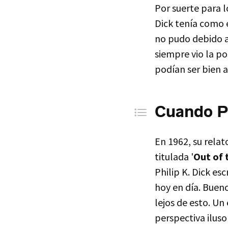
Por suerte para 
1- L
Dick tenía como 
2- L
no pudo debido al
3- B
siempre vio la po
4- ¿
podían ser bien 
5- ¿
6- ¿
Cuando Ph
7- ¿
8- ¿
En 1962, su relato
9- ¿
titulada '
Out of 
10- 
Philip K. Dick esc
11- 
hoy en día. Bueno
lejos de esto. Un
perspectiva ilusor