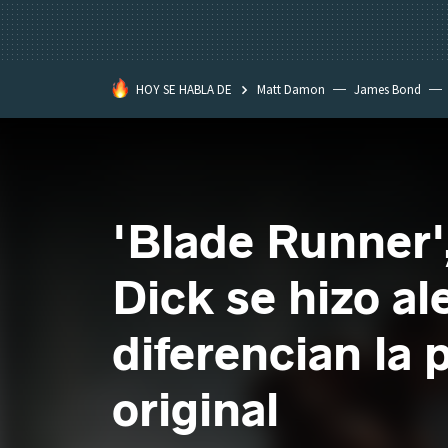
HOY SE HABLA DE
Matt Damon
James Bond
'Blade Runner',
Dick se hizo al
diferencian la 
original