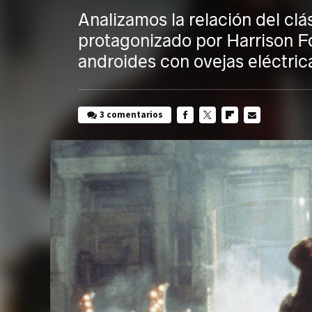
Analizamos la relación del clá
protagonizado por Harrison Fo
androides con ovejas eléctric
3 comentarios
FACEBOOK
TWITTER
FLIPBOARD
E-
MAIL