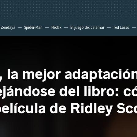
Zendaya
Spider-Man
Netflix
El juego del calamar
Ted Lasso
 la mejor adaptación
ejándose del libro: 
película de Ridley Sco