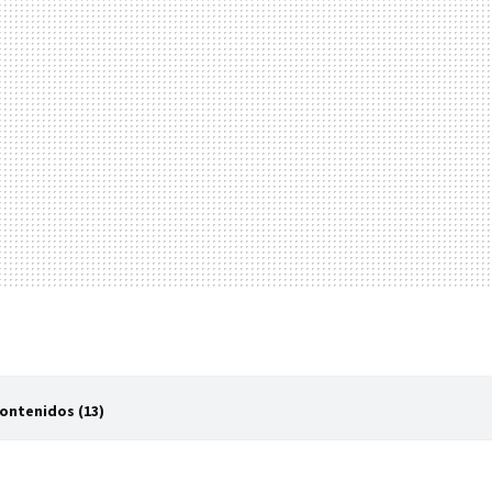
Contenidos (13)
ilip K. Dick conoció a Ridley Scott
nner' como adaptación, cuestiones clave y diferencias con la obra original