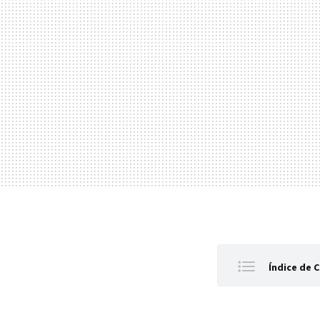
Índice de 
Cuando Ph
'Blade Ru