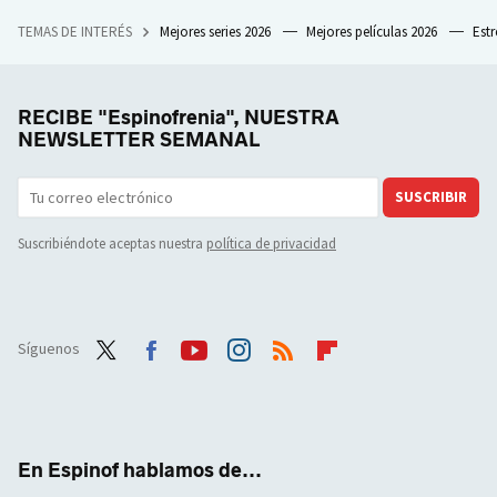
TEMAS DE INTERÉS
Mejores series 2026
Mejores películas 2026
Est
RECIBE "Espinofrenia", NUESTRA
NEWSLETTER SEMANAL
SUSCRIBIR
Suscribiéndote aceptas nuestra
política de privacidad
Síguenos
Twit
Face
Yout
Inst
RSS
Flip
ter
boo
ube
agra
boar
k
m
d
En Espinof hablamos de...