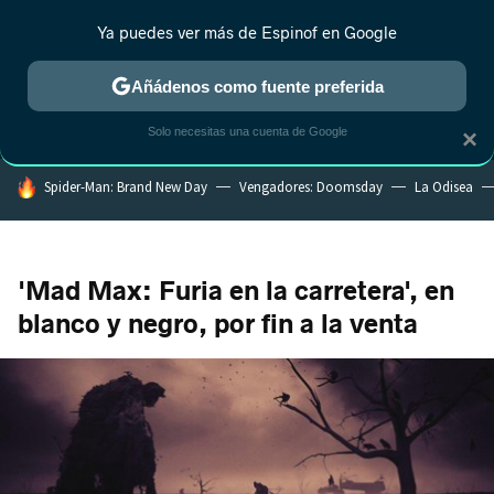
Ya puedes ver más de Espinof en Google
MENÚ
NUEVO
Añádenos como fuente preferida
CRÍTICA
ESTRENOS
REALITY
ANIME
RANKINGS CINE
RA
Solo necesitas una cuenta de Google
×
HOY SE HABLA DE
Spider-Man: Brand New Day
Vengadores: Doomsday
La Odisea
'Mad Max: Furia en la carretera', en
blanco y negro, por fin a la venta