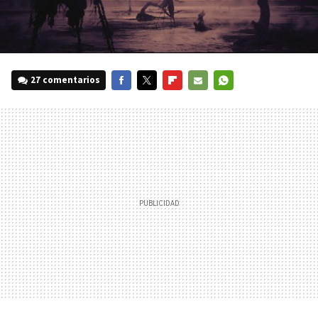
27 comentarios
FACEBOOK
TWITTER
FLIPBOARD
E-
WHATSAPP
MAIL