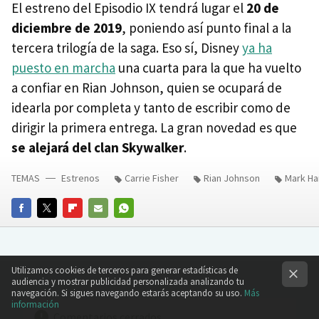
El estreno del Episodio IX tendrá lugar el
20 de
diciembre de 2019
, poniendo así punto final a la
tercera trilogía de la saga. Eso sí, Disney
ya ha
puesto en marcha
una cuarta para la que ha vuelto
a confiar en Rian Johnson, quien se ocupará de
idearla por completa y tanto de escribir como de
dirigir la primera entrega. La gran novedad es que
se alejará del clan Skywalker
.
TEMAS
Estrenos
Carrie Fisher
Rian Johnson
Mark Ha
FACEBOOK
TWITTER
FLIPBOARD
E-
WHATSAPP
MAIL
Utilizamos cookies de terceros para generar estadísticas de
audiencia y mostrar publicidad personalizada analizando tu
navegación. Si sigues navegando estarás aceptando su uso.
Más
información
Comentarios cerrados