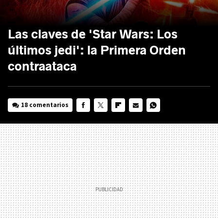
Las claves de 'Star Wars: Los
últimos jedi': la Primera Orden
contraataca
18 comentarios
FACEBOOK
TWITTER
FLIPBOARD
E-
WHATSAPP
MAIL