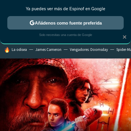
Ya puedes ver más de Espinof en Google
MENÚ
NUEVO
Añádenos como fuente preferida
CRÍTICA
ESTRENOS
REALITY
ANIME
RANKINGS CINE
RA
Solo necesitas una cuenta de Google
×
HOY SE HABLA DE
La odisea
James Cameron
Vengadores: Doomsday
Spider-M