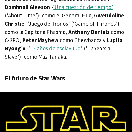
Domhnall Gleeson
-
‘Una cuestión de tiempo’
(‘About Time’)- como el General Hux,
Gwendoline
Christie
-‘Juego de Tronos’ (‘Game of Thrones’)-
como la Capitana Phasma,
Anthony Daniels
como
C-3PO,
Peter Mayhew
como Chewbacca y
Lupita
Nyong’o
-
’12 años de esclavitud’
(’12 Years a
Slave’)- como Maz Tanaka.
El futuro de Star Wars