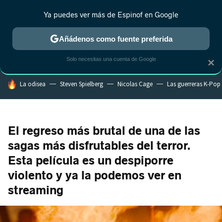
Ya puedes ver más de Espinof en Google
CRÍTICA
ESTRENOS
REALITY
ANIME
RANKINGS CINE
RA
Añádenos como fuente preferida
Solo necesitas una cuenta de Google
×
HOY SE HABLA DE
La odisea
Steven Spielberg
Nicolas Cage
Las guerreras K-Pop
El regreso más brutal de una de las
sagas más disfrutables del terror.
Esta película es un despiporre
violento y ya la podemos ver en
streaming