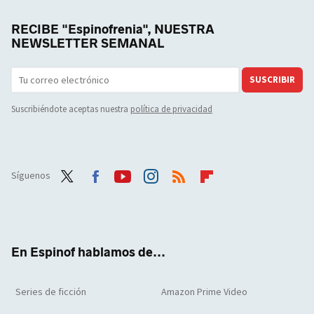
RECIBE "Espinofrenia", NUESTRA
NEWSLETTER SEMANAL
SUSCRIBIR
Suscribiéndote aceptas nuestra
política de privacidad
Síguenos
Twit
Face
Yout
Inst
RSS
Flip
ter
boo
ube
agra
boar
k
m
d
En Espinof hablamos de...
Series de ficción
Amazon Prime Video