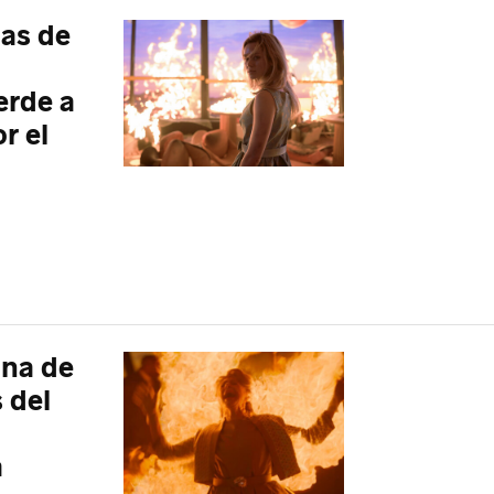
las de
erde a
r el
una de
 del
a