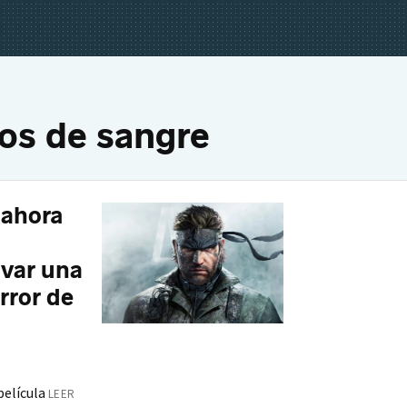
zos de sangre
 ahora
s
ovar una
rror de
película
LEER