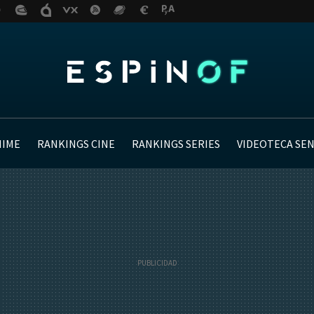
NIME
RANKINGS CINE
RANKINGS SERIES
VIDEOTECA SE