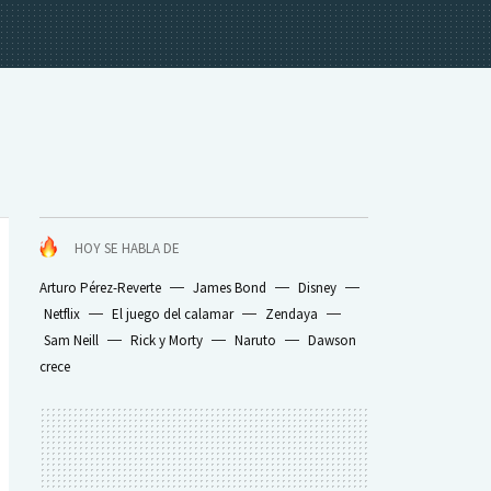
HOY SE HABLA DE
Arturo Pérez-Reverte
James Bond
Disney
Netflix
El juego del calamar
Zendaya
Sam Neill
Rick y Morty
Naruto
Dawson
crece