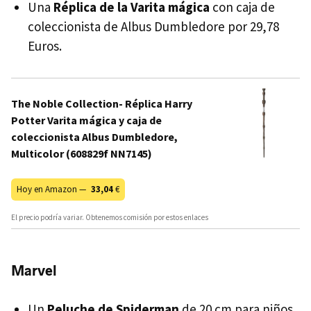
Una
Réplica de la Varita mágica
con caja de
coleccionista de Albus Dumbledore por 29,78
Euros.
The Noble Collection- Réplica Harry
Potter Varita mágica y caja de
coleccionista Albus Dumbledore,
Multicolor (608829f NN7145)
Hoy en Amazon —
33,04
€
El precio podría variar. Obtenemos comisión por estos enlaces
Marvel
Un
Peluche de Spiderman
de 20 cm para niños