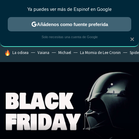
Ya puedes ver más de Espinof en Google
MENÚ
NUEVO
Añádenos como fuente preferida
CRÍTICA
ESTRENOS
REALITY
ANIME
RANKINGS CINE
RA
Solo necesitas una cuenta de Google
×
HOY SE HABLA DE
La odisea
Vaiana
Michael
La Momia de Lee Cronin
Spide