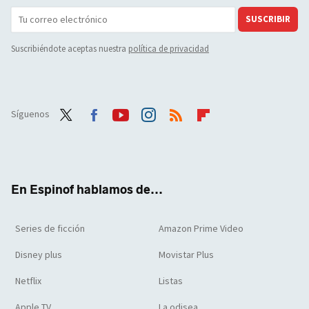
SUSCRIBIR
Suscribiéndote aceptas nuestra
política de privacidad
Síguenos
Twit
Face
Yout
Inst
RSS
Flip
ter
boo
ube
agra
boar
k
m
d
En Espinof hablamos de...
Series de ficción
Amazon Prime Video
Disney plus
Movistar Plus
Netflix
Listas
Apple TV
La odisea