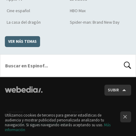
Cine español
HBO Max
La casa del dragón
Spider-man: Brand New Day
VER MÁS TEMAS
BUSCA
SUBIR
Sensacine
Espinof
Utilizamos cookies de terceros para generar estadísticas de
audiencia y mostrar publicidad personalizada analizando tu
Otras publicaciones de Webedia
navegación. Si sigues navegando estarás aceptando su uso.
Más
información