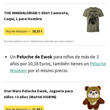
THE MANDALORIAN t-Shirt Camiseta,
Caqui, L para Hombre
Hoy en Amazon —
18,15
€
El precio podría variar. Obtenemos comisión por estos enlaces
Un
Peluche de Ewok
para niños de más de 3
años por 10,18 Euros, también tienes un
Peluche
Wookiee
por el mismo precio.
Star Wars Peluche Ewok, Juguete para
niños +3 años (Mattel HGB96)
Hoy en Amazon —
11,69
€