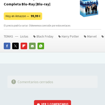
Completa Blu-Ray [Blu-ray]
Hoy en Amazon —
99,99
€
El precio podría variar. Obtenemos comisión por estos enlaces
TEMAS
Listas
Black Friday
Harry Potter
Marvel
FACEBOOK
TWITTER
FLIPBOARD
E-
WHATSAPP
MAIL
Comentarios cerrados
VER
1 COMENTARIO