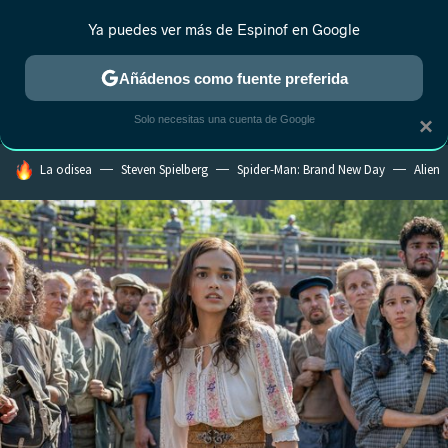
Ya puedes ver más de Espinof en Google
MENÚ
NUEVO
Añádenos como fuente preferida
CRÍTICA
ESTRENOS
REALITY
ANIME
RANKINGS CINE
RA
Solo necesitas una cuenta de Google
×
HOY SE HABLA DE
La odisea
Steven Spielberg
Spider-Man: Brand New Day
Alien