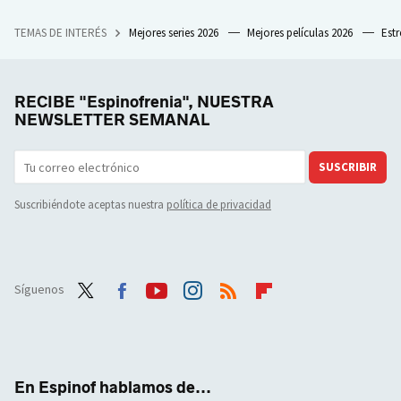
TEMAS DE INTERÉS
Mejores series 2026
Mejores películas 2026
Est
RECIBE "Espinofrenia", NUESTRA
NEWSLETTER SEMANAL
SUSCRIBIR
Suscribiéndote aceptas nuestra
política de privacidad
Síguenos
Twit
Face
Yout
Inst
RSS
Flip
ter
boo
ube
agra
boar
k
m
d
En Espinof hablamos de...