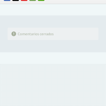
FACEBOOK
TWITTER
FLIPBOARD
E-
WHATSAPP
MAIL
Comentarios cerrados