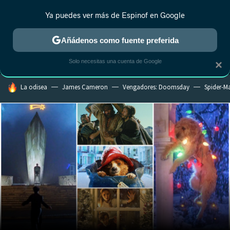
Ya puedes ver más de Espinof en Google
MENÚ
NUEVO
Añádenos como fuente preferida
CRÍTICA
ESTRENOS
REALITY
ANIME
RANKINGS CINE
RA
Solo necesitas una cuenta de Google
×
HOY SE HABLA DE
La odisea
James Cameron
Vengadores: Doomsday
Spider-M