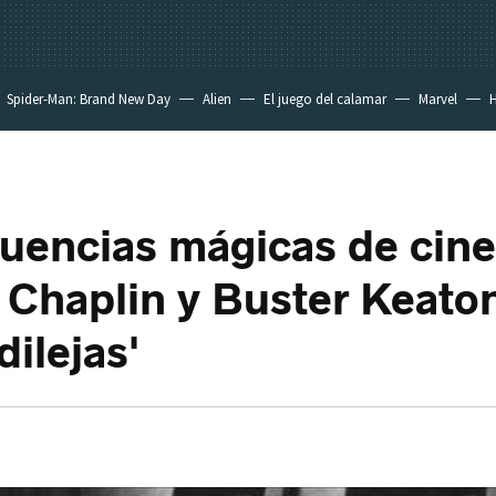
Spider-Man: Brand New Day
Alien
El juego del calamar
Marvel
H
uencias mágicas de cine
 Chaplin y Buster Keato
dilejas'