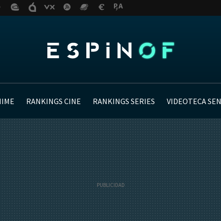
NIME
RANKINGS CINE
RANKINGS SERIES
VIDEOTECA SE