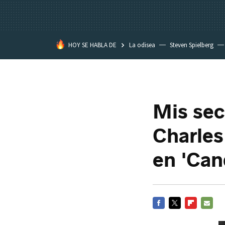
HOY SE HABLA DE
La odisea
Steven Spielberg
Star Wars
Mis sec
Charles
en 'Can
FACEBOOK
TWITTER
FLIPBOARD
E-